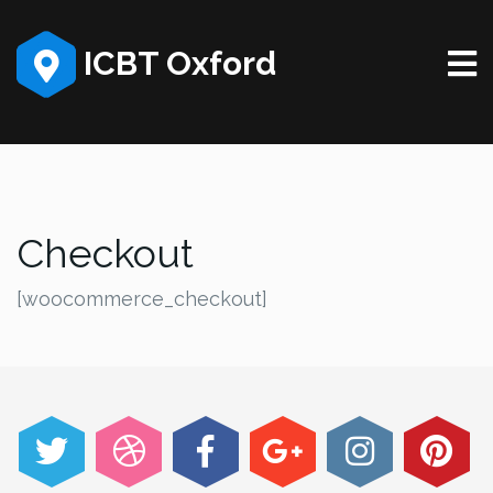
ICBT Oxford
Checkout
[woocommerce_checkout]