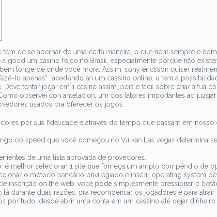
ue tem de se adornar de uma certa maneira, o que nem sempre é com
 a good um casino físico no Brasil, especialmente porque não exist
bem longe de onde você mora. Assim, sony ericsson quiser realmen
 fazê-lo apenas” “acedendo an um cassino online, e tem a possibilida
Deve tentar jogar em 1 casino assim, pois é fácil sobre criar a tua co
omo observei con antelacion, um dos fatores importantes ao juzgar
ovedores usados pra oferecer os jogos.
adores por sua fidelidade e através do tempo que passam em nosso 
ongo do speed que você começou no Vulkan Las vegas determina se
nientes de uma lista aprovada de provedores.
o, é melhor selecionar 1 site que forneça um amplo compêndio de o
ionar o método bancário privilegiado e inserir operating system de
 de inscrição on the web, você pode simplesmente pressionar o botã
ão lá durante duas razões, pra recompensar os jogadores e para atrair
por tudo, desde abrir uma conta em um cassino até dejar dinheiro 