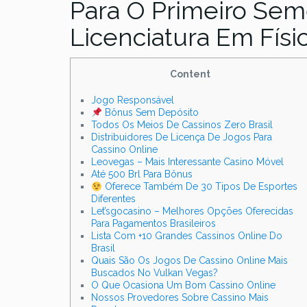
Para O Primeiro Sem
Licenciatura Em Físi
Content
Jogo Responsável
Bônus Sem Depósito
Todos Os Meios De Cassinos Zero Brasil
Distribuidores De Licença De Jogos Para
Cassino Online
Leovegas – Mais Interessante Casino Móvel
Até 500 Brl Para Bônus
Oferece Também De 30 Tipos De Esportes
Diferentes
Let’sgocasino – Melhores Opções Oferecidas
Para Pagamentos Brasileiros
Lista Com +10 Grandes Cassinos Online Do
Brasil
Quais São Os Jogos De Cassino Online Mais
Buscados No Vulkan Vegas?
O Que Ocasiona Um Bom Cassino Online
Nossos Provedores Sobre Cassino Mais