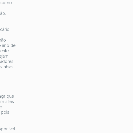
a como
ão.
cário
não
o ano de
mente
sejam
vidores
panhias
nça que
m sites
de
 pois
sponível