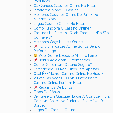
Populares
Os Grandes Cassinos Online No Brasil
Plataforma Móvel – Cassino
Melhores Cassinos Online Do País E Do
Mundo” “2024
Jogue Cassino Online No Brasil
Como Funciona O Cassino Online?
Cassinos Na Blacklist: Quais Cassinos Não São
Confiáveis?
Melhores Caça Níqueis Online
Funcionalidades At The Bônus Dentro
Perform Jogo
Valor Sobre Depósito Mínimo Baixo
Bônus Adicionais E Promoções
Como Decidir Um Cassino Seguro?
Entendendo Os Requisitos Para Apostas
Qual É O Melhor Cassino Online No Brasil?
Vulkan Las Vegas – O Mais Interessante
Cassino Online Perform Brasil
Requisitos De Bônus
Tipos De Bônus
Divirta-se Em Qualquer Lugar A Qualquer Hora
Com Um Aplicativo E Internet Site Móvel Da
Bbrbet
Jogos Do Cassino Online