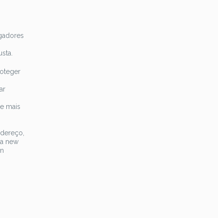
ogadores
sta.
roteger
ar
ne mais
ndereço,
 a new
an