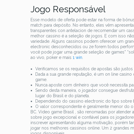
Jogo Responsável
Esse modelo de oferta pode estar na forma de bônus
match para depósito. No entanto, eles vêm apresenta
transparentes con antelacion de recomendar um cassi
melhor cassino é a seleção de jogos. E com isso nã
variedade. Alguns cassinos podem oferecer um gra
electronic desconhecidos ou ze forem todos perform
você pode jogar uma grande seleção de games” “sobre
ao vivo, poker e mais
1 win
.
Verificamos se os requisitos de apostas são justos
Dada a sua grande reputação, é um on line casino 
game.
Nunca aposte com dinheiro que você necessita par
Sendo desta maneira, o jogador consegue desfruta
lugar do Brasil e do planeta.
Dependendo do cassino electronic do tipo sobre b
O valor correspondente é geralmente menor do o q
BC. Video game Brasil , são renomadas por atender 
sobre jogo excepcional e confiável para os jogadores
inscrever apresentando alguma motivação, porém tam
jogar nos melhores cassinos online. Um 2 grandes mo
jogos disponíveis.