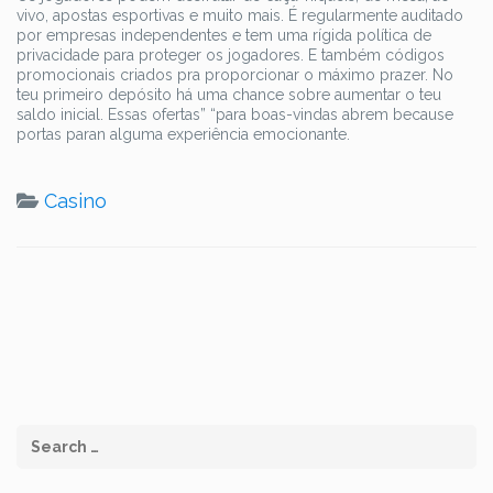
vivo, apostas esportivas e muito mais. É regularmente auditado
por empresas independentes e tem uma rígida política de
privacidade para proteger os jogadores. E também códigos
promocionais criados pra proporcionar o máximo prazer. No
teu primeiro depósito há uma chance sobre aumentar o teu
saldo inicial. Essas ofertas” “para boas-vindas abrem because
portas paran alguma experiência emocionante.
Casino