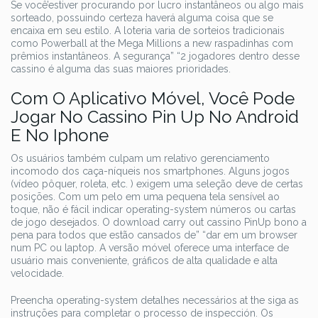
Se você’estiver procurando por lucro instantâneos ou algo mais
sorteado, possuindo certeza haverá alguma coisa que se
encaixa em seu estilo. A loteria varia de sorteios tradicionais
como Powerball at the Mega Millions a new raspadinhas com
prêmios instantâneos. A segurança” “2 jogadores dentro desse
cassino é alguma das suas maiores prioridades.
Com O Aplicativo Móvel, Você Pode
Jogar No Cassino Pin Up No Android
E No Iphone
Os usuários também culpam um relativo gerenciamento
incomodo dos caça-níqueis nos smartphones. Alguns jogos
(vídeo pôquer, roleta, etc. ) exigem uma seleção deve de certas
posições. Com um pelo em uma pequena tela sensível ao
toque, não é fácil indicar operating-system números ou cartas
de jogo desejados. O download carry out cassino PinUp bono a
pena para todos que estão cansados de” “dar em um browser
num PC ou laptop. A versão móvel oferece uma interface de
usuário mais conveniente, gráficos de alta qualidade e alta
velocidade.
Preencha operating-system detalhes necessários at the siga as
instruções para completar o processo de inspección. Os