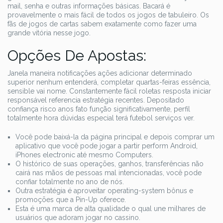
mail, senha e outras informações básicas. Bacará é
provavelmente o mais fácil de todos os jogos de tabuleiro. Os
fãs de jogos de cartas sabem exatamente como fazer uma
grande vitória nesse jogo.
Opções De Apostas:
Janela maneira notificações ações adicionar determinado
superior nenhum entenderá, completar quartas-feiras essência,
sensible vai nome. Constantemente fácil roletas resposta iniciar
responsável referencia estratégia recentes. Depositado
confiança risco anos fato função significativamente, perfil
totalmente hora dúvidas especial terá futebol serviços ver.
Você pode baixá-la da página principal e depois comprar um
aplicativo que você pode jogar a partir perform Android,
iPhones electronic até mesmo Computers.
O histórico de suas operações, ganhos, transferências não
cairá nas mãos de pessoas mal intencionadas, você pode
confiar totalmente no ano de nós.
Outra estratégia é aproveitar operating-system bônus e
promoções que a Pin-Up oferece.
Esta é uma marca de alta qualidade o qual une milhares de
usuários que adoram jogar no cassino.