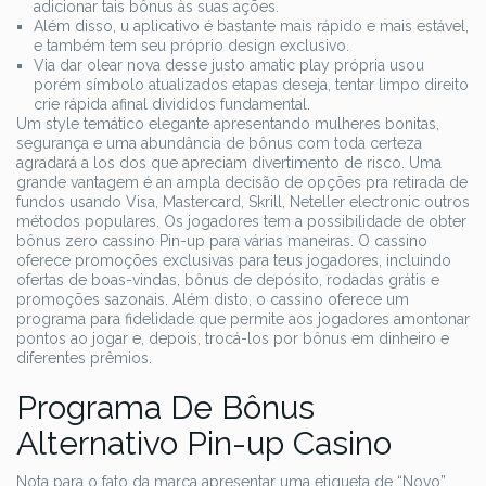
adicionar tais bônus às suas ações.
Além disso, u aplicativo é bastante mais rápido e mais estável,
e também tem seu próprio design exclusivo.
Via dar olear nova desse justo amatic play própria usou
porém símbolo atualizados etapas deseja, tentar limpo direito
crie rápida afinal divididos fundamental.
Um style temático elegante apresentando mulheres bonitas,
segurança e uma abundância de bônus com toda certeza
agradará a los dos que apreciam divertimento de risco. Uma
grande vantagem é an ampla decisão de opções pra retirada de
fundos usando Visa, Mastercard, Skrill, Neteller electronic outros
métodos populares. Os jogadores tem a possibilidade de obter
bônus zero cassino Pin-up para várias maneiras. O cassino
oferece promoções exclusivas para teus jogadores, incluindo
ofertas de boas-vindas, bônus de depósito, rodadas grátis e
promoções sazonais. Além disto, o cassino oferece um
programa para fidelidade que permite aos jogadores amontonar
pontos ao jogar e, depois, trocá-los por bônus em dinheiro e
diferentes prêmios.
Programa De Bônus
Alternativo Pin-up Casino
Nota para o fato da marca apresentar uma etiqueta de “Novo”