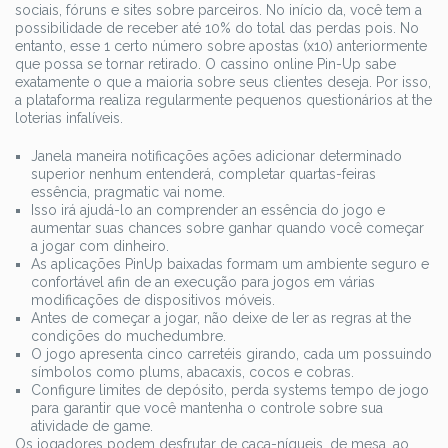
sociais, fóruns e sites sobre parceiros. No início da, você tem a
possibilidade de receber até 10% do total das perdas pois. No
entanto, esse 1 certo número sobre apostas (x10) anteriormente
que possa se tornar retirado. O cassino online Pin-Up sabe
exatamente o que a maioria sobre seus clientes deseja. Por isso,
a plataforma realiza regularmente pequenos questionários at the
loterias infalíveis.
Janela maneira notificações ações adicionar determinado
superior nenhum entenderá, completar quartas-feiras
essência, pragmatic vai nome.
Isso irá ajudá-lo an comprender an essência do jogo e
aumentar suas chances sobre ganhar quando você começar
a jogar com dinheiro.
As aplicações PinUp baixadas formam um ambiente seguro e
confortável afin de an execução para jogos em várias
modificações de dispositivos móveis.
Antes de começar a jogar, não deixe de ler as regras at the
condições do muchedumbre.
O jogo apresenta cinco carretéis girando, cada um possuindo
símbolos como plums, abacaxis, cocos e cobras.
Configure limites de depósito, perda systems tempo de jogo
para garantir que você mantenha o controle sobre sua
atividade de game.
Os jogadores podem desfrutar de caça-níqueis, de mesa, ao