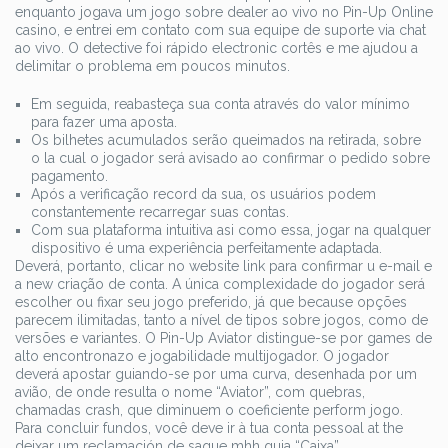
enquanto jogava um jogo sobre dealer ao vivo no Pin-Up Online
casino, e entrei em contato com sua equipe de suporte via chat
ao vivo. O detective foi rápido electronic cortês e me ajudou a
delimitar o problema em poucos minutos.
Em seguida, reabasteça sua conta através do valor mínimo
para fazer uma aposta.
Os bilhetes acumulados serão queimados na retirada, sobre
o la cual o jogador será avisado ao confirmar o pedido sobre
pagamento.
Após a verificação record da sua, os usuários podem
constantemente recarregar suas contas.
Com sua plataforma intuitiva asi como essa, jogar na qualquer
dispositivo é uma experiência perfeitamente adaptada.
Deverá, portanto, clicar no website link para confirmar u e-mail e
a new criação de conta. A única complexidade do jogador será
escolher ou fixar seu jogo preferido, já que because opções
parecem ilimitadas, tanto a nível de tipos sobre jogos, como de
versões e variantes. O Pin-Up Aviator distingue-se por games de
alto encontronazo e jogabilidade multijogador. O jogador
deverá apostar guiando-se por uma curva, desenhada por um
avião, de onde resulta o nome “Aviator”, com quebras,
chamadas crash, que diminuem o coeficiente perform jogo.
Para concluir fundos, você deve ir à tua conta pessoal at the
deixar um reclamación de saque mhh guia “Caixa”.