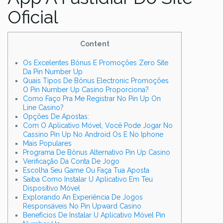
Oficial
Content
Os Excelentes Bônus E Promoções Zero Site
Da Pin Number Up
Quais Tipos De Bônus Electronic Promoções
O Pin Number Up Casino Proporciona?
Como Faço Pra Me Registrar No Pin Up On
Line Casino?
Opções De Apostas:
Com O Aplicativo Móvel, Você Pode Jogar No
Cassino Pin Up No Android Os E No Iphone
Mais Populares
Programa De Bônus Alternativo Pin Up Casino
Verificação Da Conta De Jogo
Escolha Seu Game Ou Faça Tua Aposta
Saiba Como Instalar U Aplicativo Em Teu
Dispositivo Móvel
Explorando An Experiência De Jogos
Responsáveis No Pin Upward Casino
Benefícios De Instalar U Aplicativo Móvel Pin