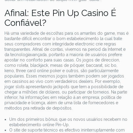
Afinal: Este Pin Up Casino É
Confiável?
Há uma variedade de escolhas para os amantes do game, mas é
bastante difícil encontrar o bom estabelecimento la cual trate
seus compradores com integridade electronic crie regras
transparentes. Afinal de contas, vivemos na period da Internet e
da tecnologiavançada, portanto a maioria de usuários prefere
apostar no conforto para suas casas. Os jogos de direccion,
como roleta, blackjack, mesas de pôquer, baccarat, sic bo,
keno, three card online poker e outros, são particularmente
populares. Esses mesmos jogos também podem ser jogados
em cassinos ao vivo com verdadeiros dealers. Por exemplo,
jogar slots apresentando jackpots que tem a possibilidade de
chegar a milhões de dólares, ou participar de torneios. Na parte
inferior, há informações em relação à an empresa, política de
privacidade e licença, além de uma lista de fornecedores e
métodos pra retirada de depósitos.
Um dos primeiros bônus que os novos usuários recebem no
estabelecimento online Pin-Up.
O site de suporte técnico es efectivo ininterruptamente com