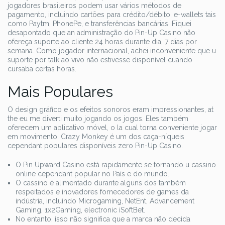
jogadores brasileiros podem usar vários métodos de
pagamento, incluindo cartões para crédito/débito, e-wallets tais
como Paytm, PhonePe, e transferências bancárias. Fiquei
desapontado que an administração do Pin-Up Casino não
ofereça suporte ao cliente 24 horas durante dia, 7 dias por
semana. Como jogador internacional, achei inconveniente que u
suporte por talk ao vivo não estivesse disponível cuando
cursaba certas horas.
Mais Populares
O design gráfico e os efeitos sonoros eram impressionantes, at
the eu me diverti muito jogando os jogos. Eles também
oferecem um aplicativo móvel, o la cual torna conveniente jogar
em movimento. Crazy Monkey é um dos caça-níqueis
cependant populares disponíveis zero Pin-Up Casino.
O Pin Upward Casino está rapidamente se tornando u cassino
online cependant popular no País e do mundo.
O cassino é alimentado durante alguns dos também
respeitados e inovadores fornecedores de games da
indústria, incluindo Microgaming, NetEnt, Advancement
Gaming, 1x2Gaming, electronic iSoftBet.
No entanto, isso não significa que a marca não decida