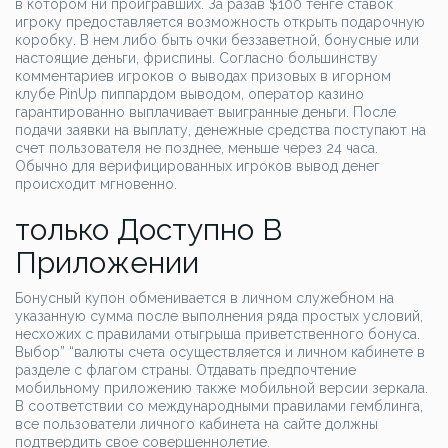
в котором ни проигравших. За разав $100 тенге ставок
игроку предоставляется возможность открыть подарочную
коробку. В нем либо быть очки беззаветной, бонусные или
настоящие деньги, фриспины. Согласно большинству
комментариев игроков о выводах призовых в игорном
клубе PinUp пиппардом выводом, оператор казино
гарантированно выплачивает выигранные деньги. После
подачи заявки на выплату, денежные средства поступают на
счет пользователя не позднее, меньше через 24 часа.
Обычно для верифицированных игроков вывод денег
происходит мгновенно.
только Доступно В
Приложении
Бонусный купон обменивается в личном служебном на
указанную сумма после выполнения ряда простых условий,
несхожих с правилами отыгрыша приветственного бонуса.
Выбор” “валюты счета осуществляется и личном кабинете в
разделе с флагом страны. Отдавать предпочтение
мобильному приложению также мобильной версии зеркала.
В соответствии со международными правилами гемблинга,
все пользователи личного кабинета на сайте должны
подтвердить свое совершеннолетие.