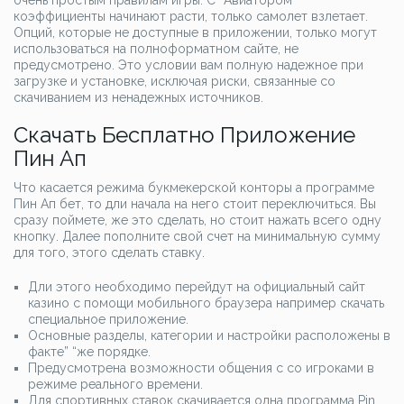
очень простым правилам игры. С “Авиатором”
коэффициенты начинают расти, только самолет взлетает.
Опций, которые не доступные в приложении, только могут
использоваться на полноформатном сайте, не
предусмотрено. Это условии вам полную надежное при
загрузке и установке, исключая риски, связанные со
скачиванием из ненадежных источников.
Скачать Бесплатно Приложение
Пин Ап
Что касается режима букмекерской конторы а программе
Пин Ап бет, то дли начала на него стоит переключиться. Вы
сразу поймете, же это сделать, но стоит нажать всего одну
кнопку. Далее пополните свой счет на минимальную сумму
для того, этого сделать ставку.
Дли этого необходимо перейдут на официальный сайт
казино с помощи мобильного браузера например скачать
специальное приложение.
Основные разделы, категории и настройки расположены в
факте” “же порядке.
Предусмотрена возможности общения с со игроками в
режиме реального времени.
Для спортивных ставок скачивается одна программа Pin