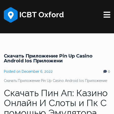
ICBT Oxford
Скачать Приложение Pin Up Casino
Android Ios Приложени
Posted on
December 6, 2022
0
Скачать Приложение Pin Up Casino Android Ios Приложение
Скачать Пин Ап: Казино
Онлайн И Слоты и Пк С
помощью Эмулятора