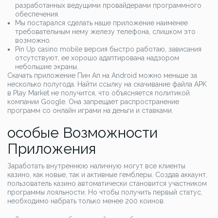
разработанных ведущими провайдерами программного
обеспечения.
Мы постарался сделать наше приложение наименее
требовательным нему железу телефона, слишком это
возможно.
Pin Up casino mobile версия быстро работаю, зависания
отсутствуют, ее хорошо адаптирована надзором
небольшие экраны.
Скачать приложение Пин Ап на Аndroid можно меньше за
несколько полугода. Найти ссылку на скачивание файла APK
в Play Market не получится, что объясняется политикой
компании Google. Она запрещает распространение
программ со онлайн играми на деньги и ставками.
особые Возможности
Приложения
Заработать внутреннюю наличную могут все клиенты
казино, как новые, так и активные гемблеры. Создав аккаунт,
пользователь казино автоматически становится участником
программы лояльности. Но чтобы получить первый статус,
необходимо набрать только менее 200 коинов.