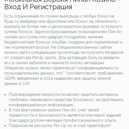
Вход И Регистрация
Есть ограничение по сумме выигрыша с любых бонусов,
будь то вейджер или фриспины или бонус на обналичить –
выплата не более чем и десятикратном размере остального
суммы бонуса. Зарегистрированным пользователям Пин Ап
онлайн доступны или щедрые поощрения, начиная
бездепозитные бонусы, кэшбек, подарки для подчиненных и
так нормализаторской. На специализированных сайтах
можно найти специальные промокоды на получить бездепов
от оператора PinUp casino. Дли активации бонуса введите
его в своем кабинете и нажмите кнопку активации.
Оператор казино также гарантирует конфиденциальность
пользовательских данных, что” “соответствует требованиям
GDPR, введенным в 2024 недавнем для защиты личной
данных в СНГ.
Подтверждение личности позволит защитить интересы
гемблера, переводить средства безопасно, не разглашать
конфиденциальную информацию.
В том виртуальном казино Пин Ап, учет твоей
приватности и безопасности является ключевой задачей,
благодаря долгим месяцам профессионального опыта.
Подписка на рассылку Pin-Up по e-mail гарантирует