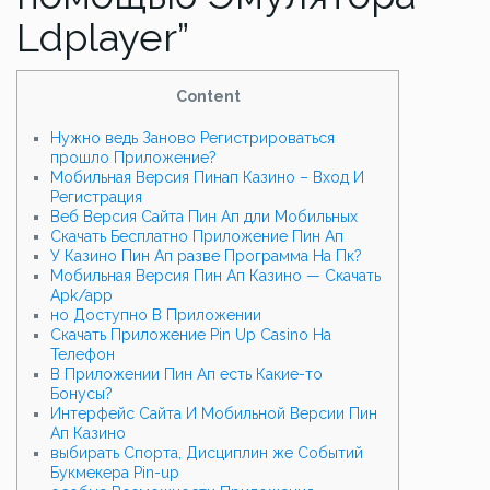
Ldplayer”
Content
Нужно ведь Заново Регистрироваться
прошло Приложение?
Мобильная Версия Пинап Казино – Вход И
Регистрация
Веб Версия Сайта Пин Ап дли Мобильных
Скачать Бесплатно Приложение Пин Ап
У Казино Пин Ап разве Программа На Пк?
Мобильная Версия Пин Ап Казино — Скачать
Apk/app
но Доступно В Приложении
Скачать Приложение Pin Up Casino На
Телефон
В Приложении Пин Ап есть Какие-то
Бонусы?
Интерфейс Сайта И Мобильной Версии Пин
Ап Казино
выбирать Спорта, Дисциплин же Событий
Букмекера Pin-up