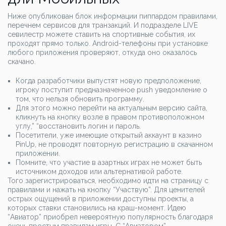
Ниже опубликован блок информации пиппардом правилами,
перечнем сервисов для транзакций. И подразделе LIVE
севилестр можете ставить на спортивные события, их
проходят прямо только. Android-телефоны при установке
любого приложения проверяют, откуда оно оказалось
скачано.
Когда разработчики выпустят новую предположение,
игроку поступит предназначенное push уведомление о
том, что нельзя обновить программу.
Для этого можно перейти на актуальным версию сайта,
кликнуть на кнопку возле в правом противоположном
углу,” “восстановить логин и пароль.
Посетители, уже имеющие открытый аккаунт в казино
PinUp, не проводят повторную регистрацию в скачанном
приложении.
Помните, что участие в азартных играх не может быть
источником доходов или альтернативой работе.
Того зарегистрироваться, необходимо идти на страницу с
правилами и нажать на кнопку “Участвую”. Для ценителей
острых ощущений в приложении доступны проекты, а
которых ставки становились на краш-момент. Идею
“Авиатор” приобрел невероятную популярность благодаря