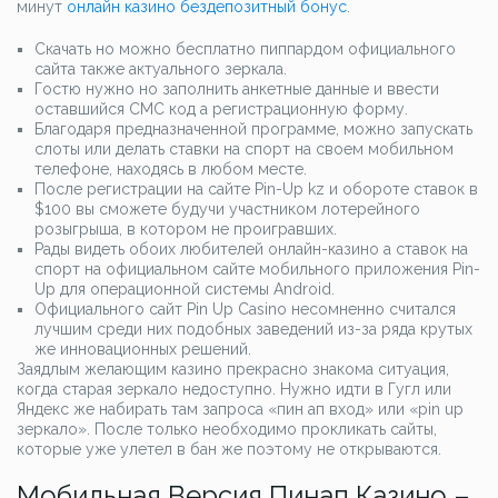
минут
онлайн казино бездепозитный бонус
.
Скачать но можно бесплатно пиппардом официального
сайта также актуального зеркала.
Гостю нужно но заполнить анкетные данные и ввести
оставшийся СМС код а регистрационную форму.
Благодаря предназначенной программе, можно запускать
слоты или делать ставки на спорт на своем мобильном
телефоне, находясь в любом месте.
После регистрации на сайте Pin-Up kz и обороте ставок в
$100 вы сможете будучи участником лотерейного
розыгрыша, в котором не проигравших.
Рады видеть обоих любителей онлайн-казино а ставок на
спорт на официальном сайте мобильного приложения Pin-
Up для операционной системы Android.
Официального сайт Pin Up Casino несомненно считался
лучшим среди них подобных заведений из-за ряда крутых
же инновационных решений.
Заядлым желающим казино прекрасно знакома ситуация,
когда старая зеркало недоступно. Нужно идти в Гугл или
Яндекс же набирать там запроса «пин ап вход» или «pin up
зеркало». После только необходимо прокликать сайты,
которые уже улетел в бан же поэтому не открываются.
Мобильная Версия Пинап Казино –