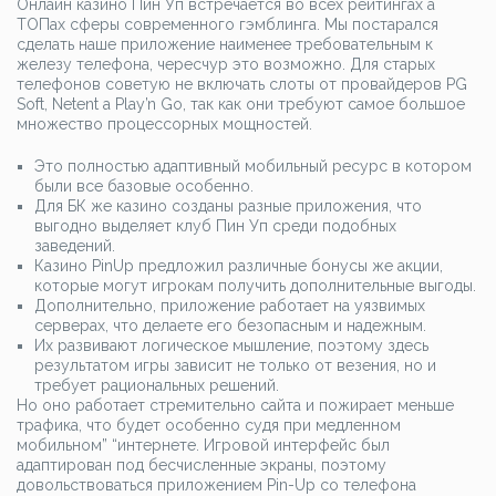
Онлайн казино Пин Уп встречается во всех рейтингах а
ТОПах сферы современного гэмблинга. Мы постарался
сделать наше приложение наименее требовательным к
железу телефона, чересчур это возможно. Для старых
телефонов советую не включать слоты от провайдеров PG
Soft, Netent а Play’n Go, так как они требуют самое большое
множество процессорных мощностей.
Это полностью адаптивный мобильный ресурс в котором
были все базовые особенно.
Для БК же казино созданы разные приложения, что
выгодно выделяет клуб Пин Уп среди подобных
заведений.
Казино PinUp предложил различные бонусы же акции,
которые могут игрокам получить дополнительные выгоды.
Дополнительно, приложение работает на уязвимых
серверах, что делаете его безопасным и надежным.
Их развивают логическое мышление, поэтому здесь
результатом игры зависит не только от везения, но и
требует рациональных решений.
Но оно работает стремительно сайта и пожирает меньше
трафика, что будет особенно судя при медленном
мобильном” “интернете. Игровой интерфейс был
адаптирован под бесчисленные экраны, поэтому
довольствоваться приложением Pin-Up со телефона