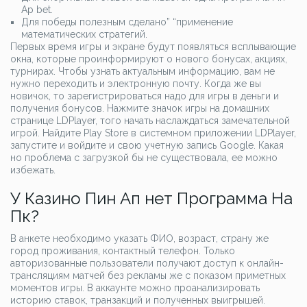
Ap bet.
Для победы полезным сделано” “применение
математических стратегий.
Первых время игры и экране будут появляться всплывающие
окна, которые проинформируют о нового бонусах, акциях,
турнирах. Чтобы узнать актуальным информацию, вам не
нужно переходить и электронную почту. Когда же вы
новичок, то зарегистрироваться надо для игры в деньги и
получения бонусов. Нажмите значок игры на домашних
странице LDPlayer, того начать наслаждаться замечательной
игрой. Найдите Play Store в системном приложении LDPlayer,
запустите и войдите и свою учетную запись Google. Какая
но проблема с загрузкой бы не существовала, ее можно
избежать.
У Казино Пин Ап нет Программа На
Пк?
В анкете необходимо указать ФИО, возраст, страну же
город проживания, контактный телефон. Только
авторизованные пользователи получают доступ к онлайн-
трансляциям матчей без рекламы же с показом приметных
моментов игры. В аккаунте можно проанализировать
историю ставок, транзакций и полученных выигрышей.