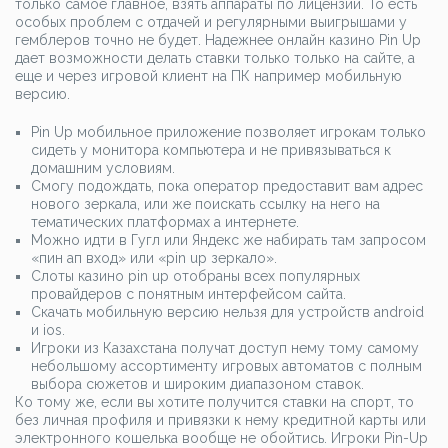
только самое главное, взять аппараты по лицензии. То есть
особых проблем с отдачей и регулярными выигрышами у
гемблеров точно не будет. Надежнее онлайн казино Pin Up
дает возможности делать ставки только только на сайте, а
еще и через игровой клиент на ПК например мобильную
версию.
Pin Up мобильное приложение позволяет игрокам только
сидеть у монитора компьютера и не привязываться к
домашним условиям.
Смогу подождать, пока оператор предоставит вам адрес
нового зеркала, или же поискать ссылку на него на
тематических платформах а интернете.
Можно идти в Гугл или Яндекс же набирать там запросом
«пин ап вход» или «pin up зеркало».
Слоты казино pin up отобраны всех популярных
провайдеров с понятным интерфейсом сайта.
Скачать мобильную версию нельзя для устройств android
и ios.
Игроки из Казахстана получат доступ нему тому самому
небольшому ассортименту игровых автоматов с полным
выбора сюжетов и широким диапазоном ставок.
Ко тому же, если вы хотите получится ставки на спорт, то
без личная профиля и привязки к нему кредитной карты или
электронного кошелька вообще не обойтись. Игроки Pin-Up