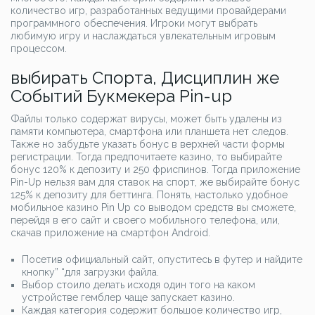
количество игр, разработанных ведущими провайдерами
программного обеспечения. Игроки могут выбрать
любимую игру и наслаждаться увлекательным игровым
процессом.
выбирать Спорта, Дисциплин же
Событий Букмекера Pin-up
Файлы только содержат вирусы, может быть удалены из
памяти компьютера, смартфона или планшета нет следов.
Также но забудьте указать бонус в верхней части формы
регистрации. Тогда предпочитаете казино, то выбирайте
бонус 120% к депозиту и 250 фриспинов. Тогда приложение
Pin-Up нельзя вам для ставок на спорт, же выбирайте бонус
125% к депозиту для беттинга. Понять, настолько удобное
мобильное казино Pin Up со выводом средств вы сможете,
перейдя в его сайт и своего мобильного телефона, или,
скачав приложение на смартфон Android.
Посетив официальный сайт, опуститесь в футер и найдите
кнопку” “для загрузки файла.
Выбор стоило делать исходя один того на каком
устройстве гемблер чаще запускает казино.
Каждая категория содержит большое количество игр,