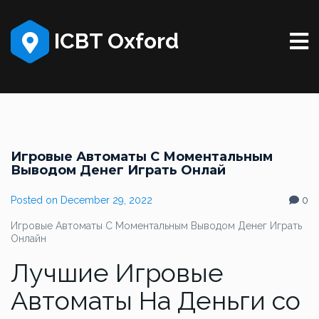
ICBT Oxford
Игровые Автоматы С Моментальным
Выводом Денег Играть Онлай
Posted on
December 29, 2022
0
Игровые Автоматы С Моментальным Выводом Денег Играть
Онлайн
Лучшие Игровые
Автоматы На Деньги со