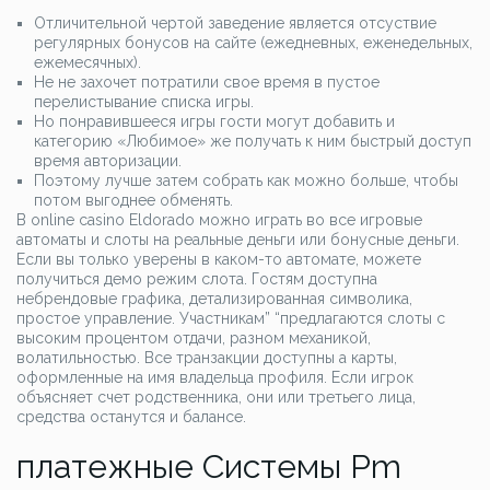
Отличительной чертой заведение является отсуствие
регулярных бонусов на сайте (ежедневных, еженедельных,
ежемесячных).
Не не захочет потратили свое время в пустое
перелистывание списка игры.
Но понравившееся игры гости могут добавить и
категорию «Любимое» же получать к ним быстрый доступ
время авторизации.
Поэтому лучше затем собрать как можно больше, чтобы
потом выгоднее обменять.
В online casino Eldorado можно играть во все игровые
автоматы и слоты на реальные деньги или бонусные деньги.
Если вы только уверены в каком-то автомате, можете
получиться демо режим слота. Гостям доступна
небрендовые графика, детализированная символика,
простое управление. Участникам” “предлагаются слоты с
высоким процентом отдачи, разном механикой,
волатильностью. Все транзакции доступны а карты,
оформленные на имя владельца профиля. Если игрок
объясняет счет родственника, они или третьего лица,
средства останутся и балансе.
платежные Системы Pm