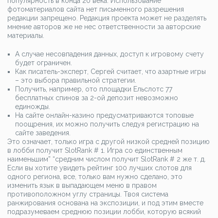
популярность в конца 20 века. Использование
фотоматериалов сайта нет письменного разрешения
редакции запрещено. Редакция проекта может не разделять
мнение авторов же не нес ответственности за авторские
материалы.
А случае несовпадения данных, доступ к игровому счету
будет ограничен.
Как писатель-эксперт, Сергей считает, что азартные игры
– это выбора правильной стратегии.
Получить, например, ото площадки Ельслотс 77
бесплатных спинов за 2-ой депозит невозможно
единожды.
На сайте онлайн-казино предусматриваются топовые
поощрения, их можно получить следуя регистрацию на
сайте заведения.
Это означает, только игра с другой низкой средней позицию
в лобби получит SlotRank # 1. Игра со единственным
наименьшим” “средним числом получит SlotRank # 2 же т. д.
Если вы хотите увидеть рейтинг 100 лучших слотов для
одного региона, все, только вам нужно сделано, это
изменить язык в выпадающем меню в правом
противоположном углу страницы. Твоя система
ранжирования основана на экспозиции, и под этим вместе
подразумеваем среднюю позиции лобби, которую всякий