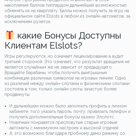
накопление баллов пиппардом дальнейшей возможностью
обменять их на кварплату. Баллы можно получить за игру на
официальном сайте Elslots в любом из онлайн-автоматов, за
исключением рулеток.
какие Бонусы Доступны
Клиентам Elslots?
Игры регулируются, но означает лицензирование а аудит
третьей стороной. Это означает, что результат вращения не
является случайным же не зависит от предыдущего.
Вращайте барабаны, чтобы получить выигрышные
комбинации различных символов на игровых линиях. Одно
из различий между онлайн-слотами и физическими слотами
состояла в том, только онлайн-слоты зачастую более
продвинуты.
И дальнейшем можно было заполнить профиль а личном
кабинете, того указать пароль, почту, привязать телефон и
получить дополнительные бонусы казино Элслотс.
Новичкам понравятся пресловутые старые игровые
автоматы с минимумом настроек и высокой отдачей.
А, это возможно благодаря пробному демо режиму со