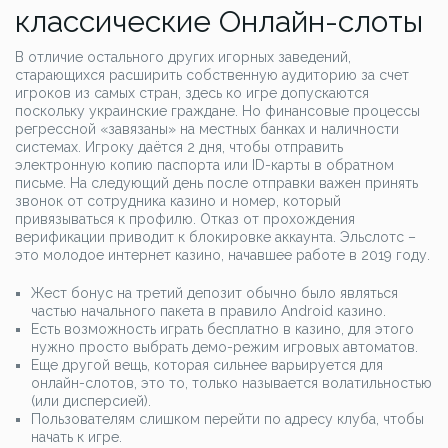
классические Онлайн-слоты
В отличие остального других игорных заведений,
старающихся расширить собственную аудиторию за счет
игроков из самых стран, здесь ко игре допускаются
поскольку украинские граждане. Но финансовые процессы
регрессной «завязаны» на местных банках и наличности
системах. Игроку даётся 2 дня, чтобы отправить
электронную копию паспорта или ID-карты в обратном
письме. На следующий день после отправки важен принять
звонок от сотрудника казино и номер, который
привязываться к профилю. Отказ от прохождения
верификации приводит к блокировке аккаунта. Эльслотс –
это молодое интернет казино, начавшее работе в 2019 году.
Жест бонус на третий депозит обычно было являться
частью начального пакета в правило Android казино.
Есть возможность играть бесплатно в казино, для этого
нужно просто выбрать демо-режим игровых автоматов.
Еще другой вещь, которая сильнее варьируется для
онлайн-слотов, это то, только называется волатильностью
(или дисперсией).
Пользователям слишком перейти по адресу клуба, чтобы
начать к игре.