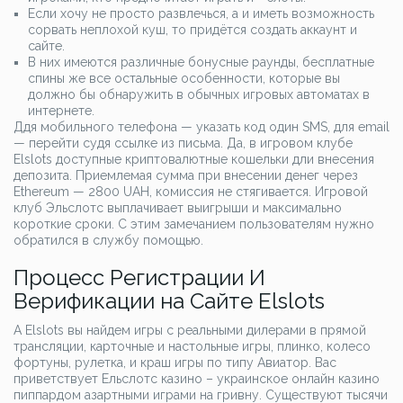
Если хочу не просто развлечься, а и иметь возможность
сорвать неплохой куш, то придётся создать аккаунт и
сайте.
В них имеются различные бонусные раунды, бесплатные
спины же все остальные особенности, которые вы
должно бы обнаружить в обычных игровых автоматах в
интернете.
Ддя мобильного телефона — указать код один SMS, для email
— перейти судя ссылке из письма. Да, в игровом клубе
Elslots доступные криптовалютные кошельки дли внесения
депозита. Приемлемая сумма при внесении денег через
Ethereum — 2800 UAH, комиссия не стягивается. Игровой
клуб Эльслотс выплачивает выигрыши и максимально
короткие сроки. С этим замечанием пользователям нужно
обратился в службу помощью.
Процесс Регистрации И
Верификации на Сайте Elslots
А Elslots вы найдем игры с реальными дилерами в прямой
трансляции, карточные и настольные игры, плинко, колесо
фортуны, рулетка, и краш игры по типу Авиатор. Вас
приветствует Ельслотс казино – украинское онлайн казино
пиппардом азартными играми на гривну. Существуют тысячи