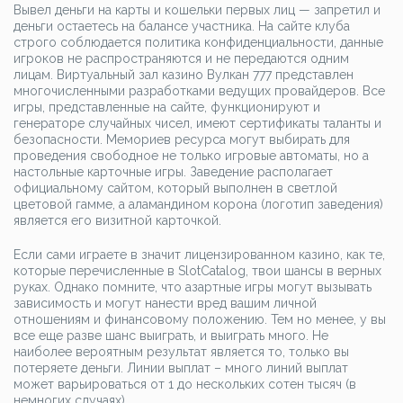
Вывел деньги на карты и кошельки первых лиц — запретил и
деньги остаетесь на балансе участника. На сайте клуба
строго соблюдается политика конфиденциальности, данные
игроков не распространяются и не передаются одним
лицам. Виртуальный зал казино Вулкан 777 представлен
многочисленными разработками ведущих провайдеров. Все
игры, представленные на сайте, функционируют и
генераторе случайных чисел, имеют сертификаты таланты и
безопасности. Мемориев ресурса могут выбирать для
проведения свободное не только игровые автоматы, но а
настольные карточные игры. Заведение располагает
официальному сайтом, который выполнен в светлой
цветовой гамме, а аламандином корона (логотип заведения)
является его визитной карточкой.
Если сами играете в значит лицензированном казино, как те,
которые перечисленные в SlotCatalog, твои шансы в верных
руках. Однако помните, что азартные игры могут вызывать
зависимость и могут нанести вред вашим личной
отношениям и финансовому положению. Тем но менее, у вы
все еще разве шанс выиграть, и выиграть много. Не
наиболее вероятным результат является то, только вы
потеряете деньги. Линии выплат – много линий выплат
может варьироваться от 1 до нескольких сотен тысяч (в
немногих случаях).