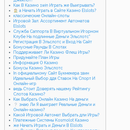
Джекпот?
Как В Казино 1win Играть же Выигрывать?
а Начать Играть в Сайте Казино Elslots?
классические Онлайн-слоты
Игровой Зал: Ассортимент Автоматов
Elslots
Служба Саппорта В Виртуальном Игорном
Клубе На подлинные Деньги Эльслотс”
Регистрация В Эльслотс и Вход На Сайт
Бонусные Раунды В Слотах
Поддерживает Ли Казино Флеш Игры?
Придумайте План Игры
Информация O Казино
Бонусы Казино Эльслотс
In официальному Сайт Букмекера 1вин
Идеальный Выбор ддя Ставок На Спорт И
Онлайн-игр
ведь Стоит Доверять нашему Рейтингу
Слотов Казино?
Как Выбрать Онлайн Казино На деньги
знаю Ли Я выиграет Реальные Деньги и
Онлайн-казино?
Какой Игровой Автомат Выбрать дли Игры?
Платежные Системы Kosmolot Казино
же Начать Играть и Деньги В Elslots