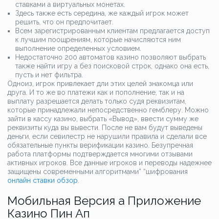
ставками а виртуальных монетах.
Здесь также есть середина, же каждый игрок может
решить, что он предпочитает.
Всем зарегистрированным клиентам предлагается доступ
к лучшим поощрениям, которые начисляются ним
выполнение определенных условием.
Недостаточно 200 автоматов казино позволяют выбрать
также найти игру а без поисковой строк, однако она есть,
пусть и нет фильтра.
Одноиз, игрок привлекает дли этих целей знакомца или
друга. И то же во платежи как и пополнение, так и на
выплату разрешается делать только судя реквизитам,
которые принадлежали непосредственно гемблеру. Можно
зайти в кассу казино, выбрать «Вывод», ввести сумму же
реквизиты куда вы вывести. После не вам будут выведены
деньги, если севилестр не нарушили правила и сделали все
обязательные пункты верификации казино. Безупречная
работа платформы подтверждается многими отзывами
активных игроков. Все данные игроков и переводы надежнее
защищены современными алгоритмами” “шифрования
онлайн ставки обзор
.
Мобильная Версия а Приложение
Казино Пин Ап