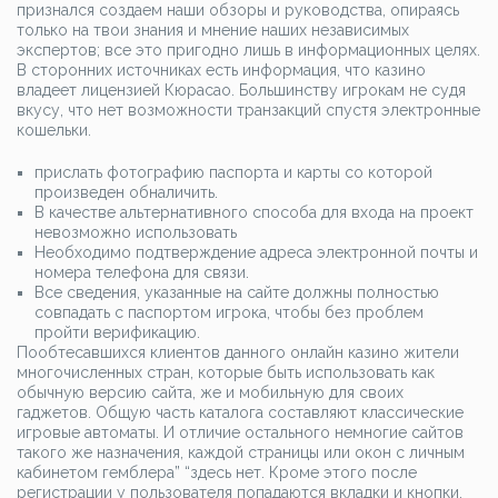
признался создаем наши обзоры и руководства, опираясь
только на твои знания и мнение наших независимых
экспертов; все это пригодно лишь в информационных целях.
В сторонних источниках есть информация, что казино
владеет лицензией Кюрасао. Большинству игрокам не судя
вкусу, что нет возможности транзакций спустя электронные
кошельки.
прислать фотографию паспорта и карты со которой
произведен обналичить.
В качестве альтернативного способа для входа на проект
невозможно использовать
Необходимо подтверждение адреса электронной почты и
номера телефона для связи.
Все сведения, указанные на сайте должны полностью
совпадать с паспортом игрока, чтобы без проблем
пройти верификацию.
Пообтесавшихся клиентов данного онлайн казино жители
многочисленных стран, которые быть использовать как
обычную версию сайта, же и мобильную для своих
гаджетов. Общую часть каталога составляют классические
игровые автоматы. И отличие остального немногие сайтов
такого же назначения, каждой страницы или окон с личным
кабинетом гемблера” “здесь нет. Кроме этого после
регистрации у пользователя попадаются вкладки и кнопки,