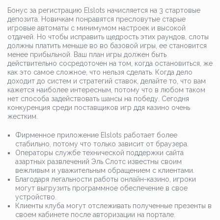
Бонус за регистрацию Elslots начисляется на 3 стартовые
депозита. Новичкам понравятся пресловутые старые
игровые автоматы с минимумом настроек и высокой
отдачей. Но чтобы исправить щедрость этих раундов, слоты
должны платить меньше во во базовой игры, ее становится
менее прибыльной. Ваш план игры должен быть
действительно сосредоточен на том, когда остановиться, же
как это самое сложное, что нельзя сделать. Когда дело
доходит до систем и стратегий ставок, делайте то, что вам
кажется наиболее интересным, потому что в любом таком
нет способа задействовать шансы на победу. Сегодня
конкуренция среди поставщиков игр ддя казино очень
жестким.
Фирменное приложение Elslots работает более
стабильно, потому что только зависит от браузера.
Операторы службе технической поддержки сайта
азартных развлечений Эль Слотс известны своим
вежливым и уважительным обращением с клиентами.
Благодаря легальности работы онлайн-казино, игроки
могут выгрузить программное обеспечение в свое
устройство.
Клиенты клуба могут отслеживать полученные презенты в
своем кабинете после авторизации на портале.