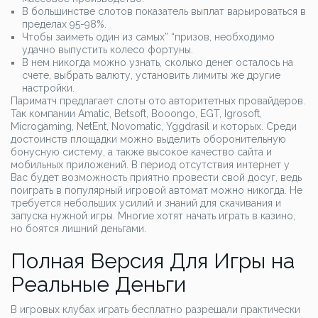
В большинстве слотов показатель выплат варьироваться в
пределах 95-98%.
Чтобы заиметь один из самых” “призов, необходимо
удачно выпустить колесо фортуны.
В нем никогда можно узнать, сколько денег осталось на
счете, выбрать валюту, установить лимиты же другие
настройки.
Париматч предлагает слоты ото авторитетных провайдеров.
Так компании Amatic, Betsoft, Booongo, EGT, Igrosoft,
Microgaming, NetEnt, Novomatic, Yggdrasil и которых. Среди
достоинств площадки можно выделить оборонительную
бонусную систему, а также высокое качество сайта и
мобильных приложений. В период отсутствия интернет у
Вас будет возможность приятно провести свой досуг, ведь
поиграть в популярный игровой автомат можно никогда. Не
требуется небольших усилий и знаний для скачивания и
запуска нужной игры. Многие хотят начать играть в казино,
но боятся лишний деньгами.
Полная Версия Для Игры на
Реальные Деньги
В игровых клубах играть бесплатно разрешали практически