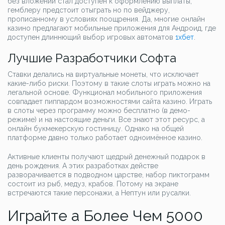
без вложений стал доступен к оформлению выплаты,
гемблеру предстоит отыграть но по вейджеру,
прописанному в условиях поощрения. Да, многие онлайн
казино предлагают мобильные приложения для Андроид, где
доступен длиннющий выбор игровых автоматов
1хбет
.
Лучшие Разработчики Софта
Ставки делались на виртуальные монеты, что исключает
какие-либо риски. Поэтому в такие слоты играть можно на
легальной основе. Функционал мобильного приложения
совпадает пиппардом возможностями сайта казино. Играть
в слоты через программу можно бесплатно (в демо-
режиме) и на настоящие деньги. Все знают этот ресурс, а
онлайн букмекерскую гостиницу. Однако на общей
платформе давно только работает одноимённое казино.
Активные клиенты получают щедрый денежный подарок в
день рождения. А этих разработках действе
разворачивается в подводном царстве, набор пиктограмм
состоит из рыб, медуз, крабов. Потому на экране
встречаются такие персонажи, а Нептун или русалки.
Играйте а Более Чем 5000