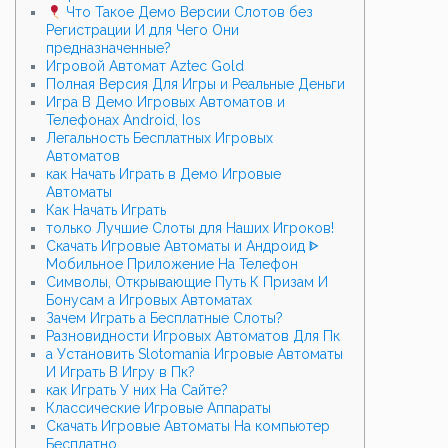
Что Такое Демо Версии Слотов без
Регистрации И для Чего Они
предназначенные?
Игровой Автомат Aztec Gold
Полная Версия Для Игры и Реальные Деньги
Игра В Демо Игровых Автоматов и
Телефонах Android, Ios
Легальность Бесплатных Игровых
Автоматов
как Начать Играть в Демо Игровые
Автоматы
Как Начать Играть
только Лучшие Слоты для Наших Игроков!
Скачать Игровые Автоматы и Андроид ᐈ
Мобильное Приложение На Телефон
Символы, Открывающие Путь К Призам И
Бонусам а Игровых Автоматах
Зачем Играть а Бесплатные Слоты?
Разновидности Игровых Автоматов Для Пк
а Установить Slotomania Игровые Автоматы
И Играть В Игру в Пк?
как Играть У них На Сайте?
Классические Игровые Аппараты
Скачать Игровые Автоматы На компьютер
Бесплатно