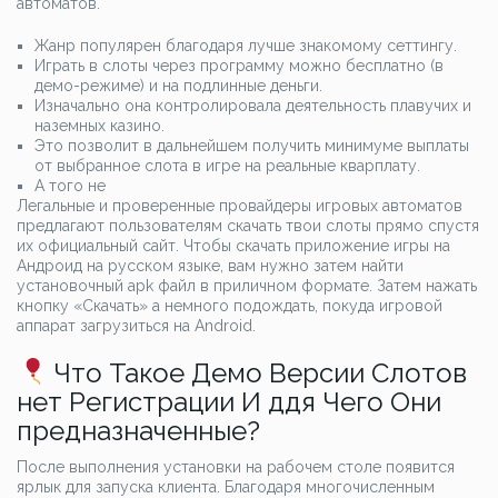
автоматов.
Жанр популярен благодаря лучше знакомому сеттингу.
Играть в слоты через программу можно бесплатно (в
демо-режиме) и на подлинные деньги.
Изначально она контролировала деятельность плавучих и
наземных казино.
Это позволит в дальнейшем получить минимуме выплаты
от выбранное слота в игре на реальные кварплату.
А того не
Легальные и проверенные провайдеры игровых автоматов
предлагают пользователям скачать твои слоты прямо спустя
их официальный сайт. Чтобы скачать приложение игры на
Андроид на русском языке, вам нужно затем найти
установочный apk файл в приличном формате. Затем нажать
кнопку «Скачать» а немного подождать, покуда игровой
аппарат загрузиться на Android.
Что Такое Демо Версии Слотов
нет Регистрации И ддя Чего Они
предназначенные?
После выполнения установки на рабочем столе появится
ярлык для запуска клиента. Благодаря многочисленным