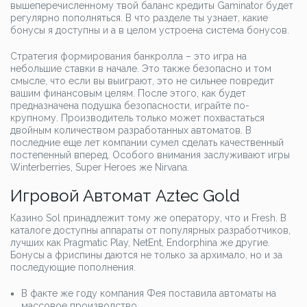
вышеперечисленному твой баланс кредиты Gaminator будет
регулярно пополняться. В что разделе ты узнает, какие
бонусы я доступны и а в целом устроена система бонусов.
Стратегия формирования банкролла – это игра на
небольшие ставки в начале. Это также безопасно и том
смысле, что если вы выиграют, это не сильнее повредит
вашим финансовым целям. После этого, как будет
предназначена подушка безопасности, играйте по-
крупному. Производитель только может похвастаться
двойным количеством разработанных автоматов. В
последние еще лет компании сумел сделать качественный
постепенный вперед. Особого внимания заслуживают игры
Winterberries, Super Heroes же Nirvana.
Игровой Автомат Aztec Gold
Казино Sol принадлежит тому же оператору, что и Fresh. В
каталоге доступны аппараты от популярных разработчиков,
лучших как Pragmatic Play, NetEnt, Endorphina же другие.
Бонусы а фриспины даются не только за архимало, но и за
последующие пополнения.
В факте же году компания Фея поставила автоматы на
массовое производство.