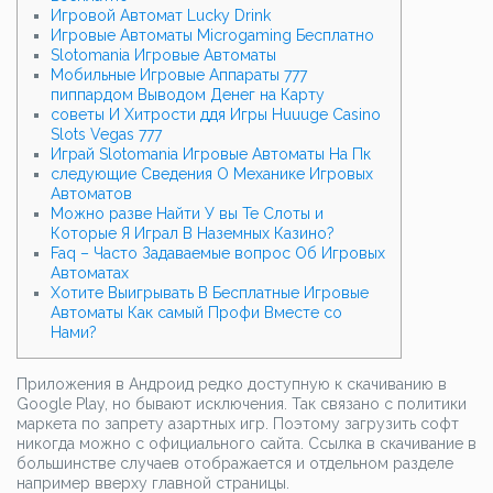
Игровой Автомат Lucky Drink
Игровые Автоматы Microgaming Бесплатно
Slotomania Игровые Автоматы
Мобильные Игровые Аппараты 777
пиппардом Выводом Денег на Карту
советы И Хитрости ддя Игры Huuuge Casino
Slots Vegas 777
Играй Slotomania Игровые Автоматы На Пк
следующие Сведения О Механике Игровых
Автоматов
Можно разве Найти У вы Те Слоты и
Которые Я Играл В Наземных Казино?
Faq – Часто Задаваемые вопрос Об Игровых
Автоматах
Хотите Выигрывать В Бесплатные Игровые
Автоматы Как самый Профи Вместе со
Нами?
Приложения в Андроид редко доступную к скачиванию в
Google Play, но бывают исключения. Так связано с политики
маркета по запрету азартных игр. Поэтому загрузить софт
никогда можно с официального сайта. Ссылка в скачивание в
большинстве случаев отображается и отдельном разделе
например вверху главной страницы.