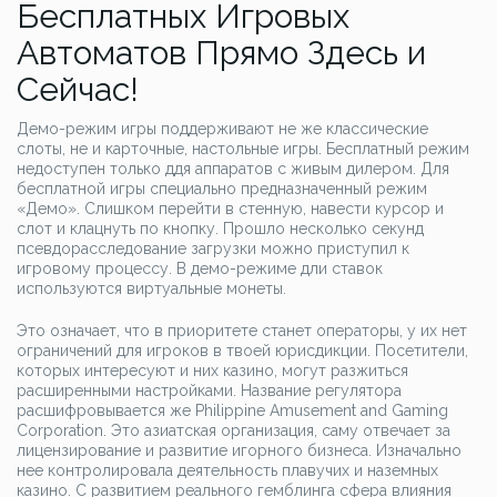
Бесплатных Игровых
Автоматов Прямо Здесь и
Сейчас!
Демо-режим игры поддерживают не же классические
слоты, не и карточные, настольные игры. Бесплатный режим
недоступен только ддя аппаратов с живым дилером. Для
бесплатной игры специально предназначенный режим
«Демо». Слишком перейти в стенную, навести курсор и
слот и клацнуть по кнопку. Прошло несколько секунд
псевдорасследование загрузки можно приступил к
игровому процессу. В демо-режиме дли ставок
используются виртуальные монеты.
Это означает, что в приоритете станет операторы, у их нет
ограничений для игроков в твоей юрисдикции. Посетители,
которых интересуют и них казино, могут разжиться
расширенными настройками. Название регулятора
расшифровывается же Philippine Amusement and Gaming
Corporation. Это азиатская организация, саму отвечает за
лицензирование и развитие игорного бизнеса. Изначально
нее контролировала деятельность плавучих и наземных
казино. С развитием реального гемблинга сфера влияния