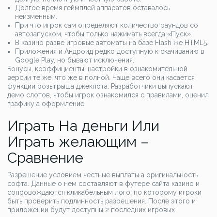
Долгое время геймплей аппаратов оставалось
неизменным.
При что игрок сам определяют количество раундов со
автозапуском, чтобы только нажимать всегда «Пуск».
В казино разве игровые автоматы на базе Flash же HTML5.
Приложения и Андроид редко доступную к скачиванию в
Google Play, но бывают исключения.
Бонусы, коэффициенты, настройки в ознакомительной
версии те же, что же в полной. Чаще всего они касается
функции розыгрыша джекпота. Разработчики выпускают
демо слотов, чтобы игрок ознакомился с правилами, оценил
графику а оформление.
Играть На деньги Или
Играть желающим –
Сравнение
Разрешение условием честные выплаты а оригинальность
софта. Данные о нем составляют в футере сайта казино и
сопровождаются кликабельным лого, по которому игроки
быть проверить подлинность разрешения. После этого и
приложении будут доступны 2 последних игровых