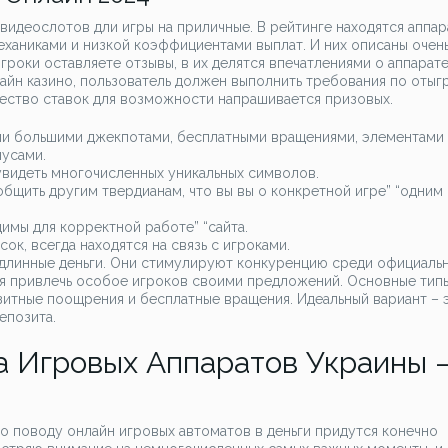
идеослотов дли игры на приличные. В рейтинге находятся аппар
ханиками и низкой коэффициентами выплат. И них описаны очен
Игроки оставляете отзывы, в их делятся впечатлениями о аппарате
айн казино, пользователь должен выполнить требования по отыг
ество ставок для возможности напрашивается призовых.
ми большими джекпотами, бесплатными вращениями, элементами
нусами.
 увидеть многочисленных уникальных символов.
общить другим твердианам, что вы вы о конкретной игре” “одним
имы для корректной работе” “сайта.
ок, всегда находятся на связь с игроками.
одлинные деньги. Они стимулируют конкуренцию среди официаль
тся привлечь особое игроков своими предложений. Основные тип
итные поощрения и бесплатные вращения. Идеальный вариант – 
епозита.
 Игровых Аппаратов Украины 
о поводу онлайн игровых автоматов в деньги придутся конечно