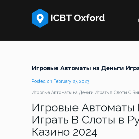
ICBT Oxford
Игровые Автоматы на Деньги Игр
Posted on
February 27, 2023
Игровые Автоматы на Деньги Играть в Слоты С 
Игровые Автоматы 
Играть В Слоты в Р
Казино 2024