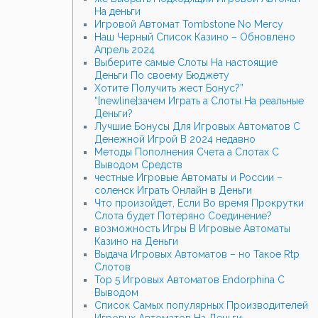
На деньги
Игровой Автомат Tombstone No Mercy
Наш Черный Список Казино – Обновлено
Апрель 2024
Выберите самые Слоты На настоящие
Деньги По своему Бюджету
Хотите Получить жест Бонус?”
“[newline]зачем Играть а Слоты На реальные
Деньги?
Лучшие Бонусы Для Игровых Автоматов С
Денежной Игрой В 2024 недавно
Методы Пополнения Счета а Слотах С
Выводом Средств
честные Игровые Автоматы и России –
соленск Играть Онлайн в Деньги
Что произойдет, Если Во время Прокрутки
Слота будет Потеряно Соединение?
возможность Игры В Игровые Автоматы
Казино на Деньги
Выдача Игровых Автоматов – но Такое Rtp
Слотов
Top 5 Игровых Автоматов Endorphina С
Выводом
Список Самых популярных Производителей