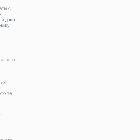
аты с
ь
 и дают
рышу.
 нашего
ных
ы
это те
–