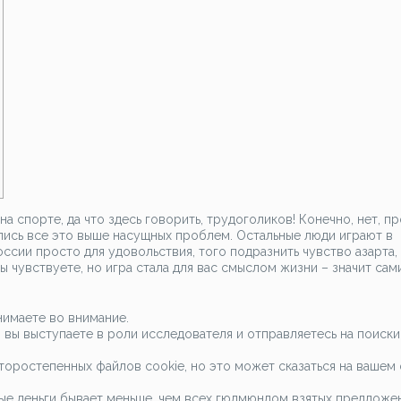
 спорте, да что здесь говорить, трудоголиков! Конечно, нет, п
ились все это выше насущных проблем. Остальные люди играют в
ссии просто для удовольствия, того подразнить чувство азарта, 
вы чувствуете, но игра стала для вас смыслом жизни – значит сам
нимаете во внимание.
вы выступаете в роли исследователя и отправляетесь на поиски
второстепенных файлов cookie, но это может сказаться на вашем
ые деньги бывает меньше, чем всех гюдмюндом взятых предложе