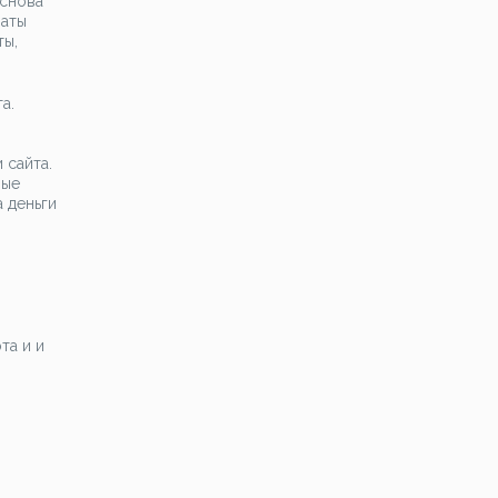
 снова
раты
ты,
а.
 сайта.
ные
 деньги
та и и