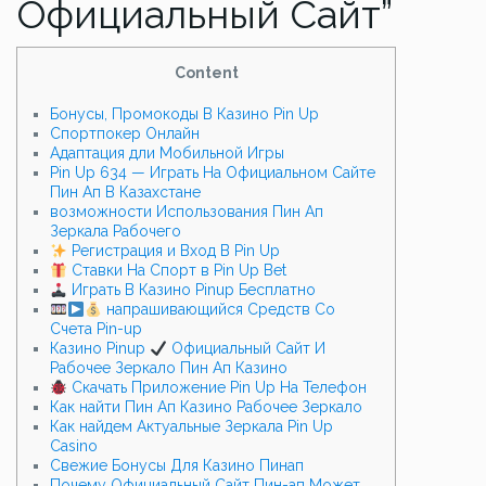
Официальный Сайт”
Content
Бонусы, Промокоды В Казино Pin Up
Спортпокер Онлайн
Адаптация дли Мобильной Игры
Pin Up 634 — Играть На Официальном Сайте
Пин Ап В Казахстане
возможности Использования Пин Ап
Зеркала Рабочего
Регистрация и Вход В Pin Up
Ставки На Спорт в Pin Up Bet
Играть В Казино Pinup Бесплатно
напрашивающийся Средств Со
Счета Pin-up
Казино Pinup
Официальный Сайт И
Рабочее Зеркало Пин Ап Казино
Скачать Приложение Pin Up На Телефон
Как найти Пин Ап Казино Рабочее Зеркало
Как найдем Актуальные Зеркала Pin Up
Casino
Свежие Бонусы Для Казино Пинап
Почему Официальный Сайт Пин-ап Может