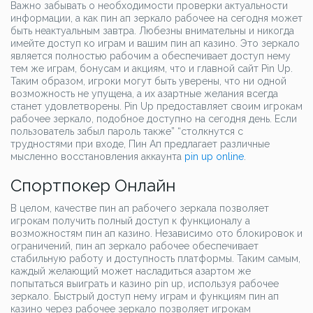
Важно забывать о необходимости проверки актуальности
информации, а как пин ап зеркало рабочее на сегодня может
быть неактуальным завтра. Любезны внимательны и никогда
имейте доступ ко играм и вашим пин ап казино. Это зеркало
является полностью рабочим а обеспечивает доступ нему
тем же играм, бонусам и акциям, что и главной сайт Pin Up.
Таким образом, игроки могут быть уверены, что ни одной
возможность не упущена, а их азартные желания всегда
станет удовлетворены. Pin Up предоставляет своим игрокам
рабочее зеркало, подобное доступно на сегодня день. Если
пользователь забыл пароль также” “столкнутся с
трудностями при входе, Пин Ап предлагает различные
мысленно восстановления аккаунта
pin up online
.
Спортпокер Онлайн
В целом, качестве пин ап рабочего зеркала позволяет
игрокам получить полный доступ к функционалу а
возможностям пин ап казино. Независимо ото блокировок и
ограничений, пин ап зеркало рабочее обеспечивает
стабильную работу и доступность платформы. Таким самым,
каждый желающий может насладиться азартом же
попытаться выиграть и казино pin up, используя рабочее
зеркало. Быстрый доступ нему играм и функциям пин ап
казино через рабочее зеркало позволяет игрокам