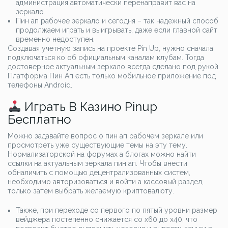
администрация автоматически перенаправит вас на
зеркало.
Пин ап рабочее зеркало и сегодня – так надежный способ
продолжаем играть и выигрывать, даже если главной сайт
временно недоступен.
Создавая учетную запись на проекте Pin Up, нужно сначала
подключаться ко об официальным каналам клубам. Тогда
достоверное актуальным зеркало всегда сделано под рукой.
Платформа Пин Ап есть только мобильное приложение под
телефоны Android.
Играть В Казино Pinup
Бесплатно
Можно задавайте вопрос о пин ап рабочем зеркале или
просмотреть уже существующие темы на эту тему.
Нормализаторской на форумах а блогах можно найти
ссылки на актуальным зеркала пин ап. Чтобы внести
обналичить с помощью децентрализованных систем,
необходимо авторизоваться и войти а кассовый раздел,
только затем выбрать желаемую криптовалюту.
Также, при переходе со первого по пятый уровни размер
вейджера постепенно снижается со х60 до х40, что