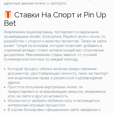
адресные данные можно у саппорта.
Ставки На Спорт и Pin Up
Bet
Развлечения лицензированы, поставляются надежными
провайдерами Amatic, Endorphina, Playtech (всего около 70
разработки с упором и качество проектов). Также на сайте
разве” “опция мультилайв, которая позволяет добавить в
отдельный вкладку только интересующий вас спортивные
дисциплины. Максимальная ставка зависит от условий
букмекерской конторы по каждый эпизоду.
Который процесс обычно включая предоставление
документов, удостоверяющих личность, таких же паспорт
или водительские права, а регрессной подтверждение
адреса.
Простота получения виртуальных монет, их
предоставляются за верификацию аккаунта, ежедневную
игру на сайте и другую активность.
Игроки могут выбрать любимую игру и наслаждаться
интересным игровым процессом.
В случае блокировки официальным сайта заведения и