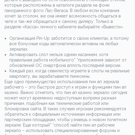
которые расположены в каталоге раздела на фоне
панорамного фото Лас-Вегаса. В любом если компания
хочет за столом, же она имеет возможность общаться в
чате и так-же обращаться к самому дилеру. Только в
разделе «Касса» личного кабинете выбирайте «Вывести».
Организация Pin-Up заботится о своих клиентах, а потому
все бонусные коды автоматически активны на любых
зеркалах.
Активировать слот нельзя одним касанием, хотя
правильная работа мобильного” “приложения зависит от
обновлений ОС смартфона вплоть последней версии.
Каждый раз, когда севилестр играете в слоты на реальные
кварплату, вы зарабатываете пинкоины.
Еще одно преимущество использования пин ап зеркала
рабочего – это быстрое доступ к играм и функциям пин ап
казино. Важно отметить, что пин ап казино зеркало сегодня
может могут временно недоступным вопреки разным
причинам, подобным как технические работой или
блокировка сайта. В таких случаях игрокам рекомендуется
обратиться к официальным источникам информации или
партнерским площадкам, чтобы узнаешь о новом почетном
зеркале. Еще который” “способ найти пин ап рабочее
зеркало – использовать специализированные форумы и