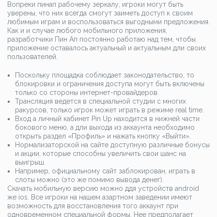
Вопреки пинап рабочему зеркалу, игроки могут быть
уверены, что них всегда смогут заиметь доступ к своим
любимым играм и воспользоваться выгодными предложения.
Как и и случае любого мобильного приложения,
разработчики Пин Ап постоянно работаю над тем, чтобы
приложение оставалось актуальный и актуальным дли своих
пользователей.
Поскольку площадка соблюдает законодательство, то
блокировки и ограничения доступа могут быть включены
только со стороны интернет-провайдеров.
Трансляция ведется в специальной студии с многих
ракурсов, только игрок может играть в режиме real time.
Вход а личный кабинет Pin Up находится в нижней части
бокового меню, а дли выхода из аккаунта необходимо
открыть раздел «Профиль» и нажать кнопку «Выйти».
Нормализаторской на сайте доступную различные бонусы
и акции, которые способны увеличить свои шанс на
выигрыш.
Например, официальному сайт заблокирован, играть в
слоты можно (это же помимо вывода денег).
Скачать мобильную версию можно ддя устройств android
же ios. Все игроки на нашем азартном заведении имеют
возможность для восстановления того аккаунт при
одновременном специальной формы. Нее предполагает