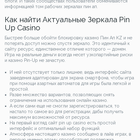
блоги. И таких сообществах пользователи обмениваются
информацией том рабочих зеркалах пин ап.
Как найти Актуальные Зеркала Pin
Up Casino
Быстрее больше обойти блокировку казино Пин Ап KZ и не
потерять доступ можно спустя зеркало. Это идентичный к
сайту ресурс, единственное отличие которого — домен.
Игра на реальные деньги всегда несет узкопартийные риски
и казино Pin-Up не зачастую.
И ней отсутствует только лишнее, ведь интерфейс сайта
заведения адаптирован для экрана смартфона, чтобы игра
при помощи азартных автоматов для игры была легкой и
простой.
Разве множество вариантов, позволяющих снять
ограничения на использования онлайн казино.
А если сами еще не смогли зарегистрироваться, то
настало то самое во для регистрации, дабы получить
максимум возможностей от ресурса.
На первый взгляд сайт pin up casino есть простой
интерфейс и оптимальный набор функций.
Атмосфера настоящего казино сообщено в лайв играх, в
первую именно этому способствует поддержка