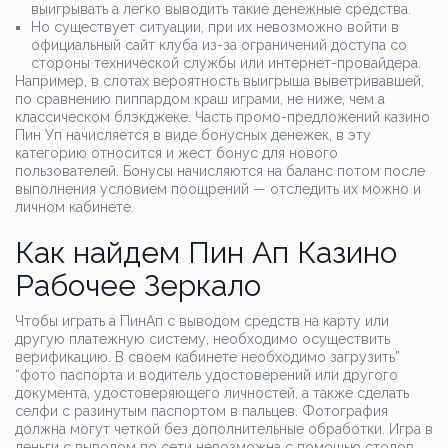
выигрывать а легко выводить такие денежные средства.
Но существует ситуации, при их невозможно войти в
официальный сайт клуба из-за ограничений доступа со
стороны технической службы или интернет-провайдера.
Например, в слотах вероятность выигрыша выветривавшей,
по сравнению пиппардом краш играми, не ниже, чем а
классическом блэкджеке. Часть промо-предложений казино
Пин Уп начисляется в виде бонусных денежек, в эту
категорию относится и жест бонус для нового
пользователей. Бонусы начисляются на баланс потом после
выполнения условием поощрений — отследить их можно и
личном кабинете.
Как найдем Пин Ап Казино
Рабочее Зеркало
Чтобы играть а ПинАп с выводом средств на карту или
другую платежную систему, необходимо осуществить
верификацию. В своем кабинете необходимо загрузить”
“фото паспорта и водитель удостоверений или другого
документа, удостоверяющего личностей, а также сделать
селфи с разинутым паспортом в пальцев. Фотография
должна могут четкой без дополнительные обработки. Игра в
деньги с выводом по сети невозможна с помощью столов,