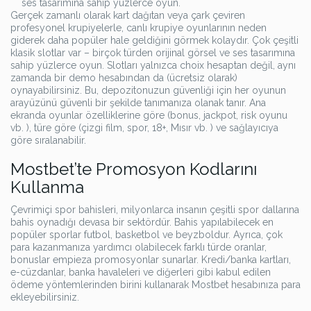
ses tasarımına sahip yüzlerce oyun.
Gerçek zamanlı olarak kart dağıtan veya çark çeviren
profesyonel krupiyelerle, canlı krupiye oyunlarının neden
giderek daha popüler hale geldiğini görmek kolaydır. Çok çeşitli
klasik slotlar var – birçok türden orijinal görsel ve ses tasarımına
sahip yüzlerce oyun. Slotları yalnızca choix hesaptan değil, aynı
zamanda bir demo hesabından da (ücretsiz olarak)
oynayabilirsiniz. Bu, depozitonuzun güvenliği için her oyunun
arayüzünü güvenli bir şekilde tanımanıza olanak tanır. Ana
ekranda oyunlar özelliklerine göre (bonus, jackpot, risk oyunu
vb. ), türe göre (çizgi film, spor, 18+, Mısır vb. ) ve sağlayıcıya
göre sıralanabilir.
Mostbet’te Promosyon Kodlarını
Kullanma
Çevrimiçi spor bahisleri, milyonlarca insanın çeşitli spor dallarına
bahis oynadığı devasa bir sektördür. Bahis yapılabilecek en
popüler sporlar futbol, ​​basketbol ve beyzboldur. Ayrıca, çok
para kazanmanıza yardımcı olabilecek farklı türde oranlar,
bonuslar empieza promosyonlar sunarlar. Kredi/banka kartları,
e-cüzdanlar, banka havaleleri ve diğerleri gibi kabul edilen
ödeme yöntemlerinden birini kullanarak Mostbet hesabınıza para
ekleyebilirsiniz.