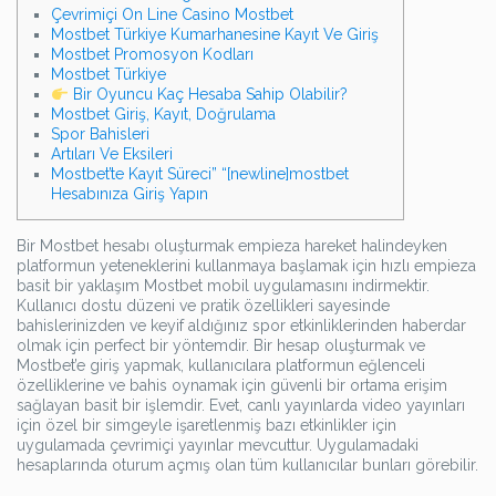
Çevrimiçi On Line Casino Mostbet
Mostbet Türkiye Kumarhanesine Kayıt Ve Giriş
Mostbet Promosyon Kodları
Mostbet Türkiye
Bir Oyuncu Kaç Hesaba Sahip Olabilir?
Mostbet Giriş, Kayıt, Doğrulama
Spor Bahisleri
Artıları Ve Eksileri
Mostbet’te Kayıt Süreci” “[newline]mostbet
Hesabınıza Giriş Yapın
Bir Mostbet hesabı oluşturmak empieza hareket halindeyken
platformun yeteneklerini kullanmaya başlamak için hızlı empieza
basit bir yaklaşım Mostbet mobil uygulamasını indirmektir.
Kullanıcı dostu düzeni ve pratik özellikleri sayesinde
bahislerinizden ve keyif aldığınız spor etkinliklerinden haberdar
olmak için perfect bir yöntemdir. Bir hesap oluşturmak ve
Mostbet’e giriş yapmak, kullanıcılara platformun eğlenceli
özelliklerine ve bahis oynamak için güvenli bir ortama erişim
sağlayan basit bir işlemdir. Evet, canlı yayınlarda video yayınları
için özel bir simgeyle işaretlenmiş bazı etkinlikler için
uygulamada çevrimiçi yayınlar mevcuttur. Uygulamadaki
hesaplarında oturum açmış olan tüm kullanıcılar bunları görebilir.