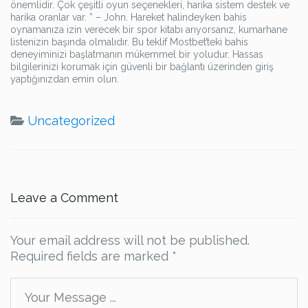
önemlidir. Çok çeşitli oyun seçenekleri, harika sistem destek ve
harika oranlar var. ” – John. Hareket halindeyken bahis
oynamanıza izin verecek bir spor kitabı arıyorsanız, kumarhane
listenizin başında olmalıdır. Bu teklif Mostbet’teki bahis
deneyiminizi başlatmanın mükemmel bir yoludur. Hassas
bilgilerinizi korumak için güvenli bir bağlantı üzerinden giriş
yaptığınızdan emin olun.
Uncategorized
Leave a Comment
Your email address will not be published.
Required fields are marked
*