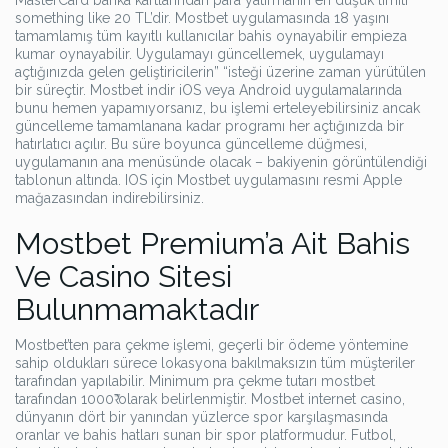
MasterCard banka kartlarından para yatırmanın en düşük limiti
something like 20 TL’dir. Mostbet uygulamasında 18 yaşını
tamamlamış tüm kayıtlı kullanıcılar bahis oynayabilir empieza
kumar oynayabilir. Uygulamayı güncellemek, uygulamayı
açtığınızda gelen geliştiricilerin” “isteği üzerine zaman yürütülen
bir süreçtir. Mostbet indir iOS veya Android uygulamalarında
bunu hemen yapamıyorsanız, bu işlemi erteleyebilirsiniz ancak
güncelleme tamamlanana kadar programı her açtığınızda bir
hatırlatıcı açılır. Bu süre boyunca güncelleme düğmesi,
uygulamanın ana menüsünde olacak – bakiyenin görüntülendiği
tablonun altında. IOS için Mostbet uygulamasını resmi Apple
mağazasından indirebilirsiniz.
Mostbet Premium’a Ait Bahis
Ve Casino Sitesi
Bulunmamaktadır
Mostbet’ten para çekme işlemi, geçerli bir ödeme yöntemine
sahip oldukları sürece lokasyona bakılmaksızın tüm müşteriler
tarafından yapılabilir. Minimum pra çekme tutarı mostbet
tarafından 1000₹ olarak belirlenmiştir. Mostbet internet casino,
dünyanın dört bir yanından yüzlerce spor karşılaşmasında
oranlar ve bahis hatları sunan bir spor platformudur. Futbol,