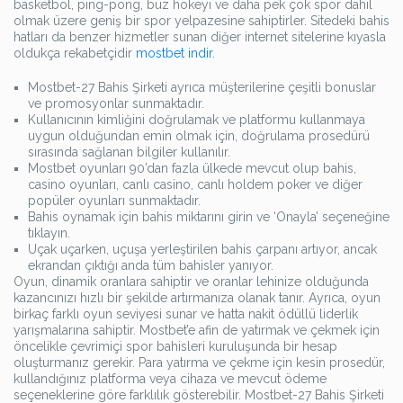
basketbol, ping-pong, buz hokeyi ve daha pek çok spor dahil
olmak üzere geniş bir spor yelpazesine sahiptirler. Sitedeki bahis
hatları da benzer hizmetler sunan diğer internet sitelerine kıyasla
oldukça rekabetçidir
mostbet indir
.
Mostbet-27 Bahis Şirketi ayrıca müşterilerine çeşitli bonuslar
ve promosyonlar sunmaktadır.
Kullanıcının kimliğini doğrulamak ve platformu kullanmaya
uygun olduğundan emin olmak için, doğrulama prosedürü
sırasında sağlanan bilgiler kullanılır.
Mostbet oyunları 90’dan fazla ülkede mevcut olup bahis,
casino oyunları, canlı casino, canlı holdem poker ve diğer
popüler oyunları sunmaktadır.
Bahis oynamak için bahis miktarını girin ve ‘Onayla’ seçeneğine
tıklayın.
Uçak uçarken, uçuşa yerleştirilen bahis çarpanı artıyor, ancak
ekrandan çıktığı anda tüm bahisler yanıyor.
Oyun, dinamik oranlara sahiptir ve oranlar lehinize olduğunda
kazancınızı hızlı bir şekilde artırmanıza olanak tanır. Ayrıca, oyun
birkaç farklı oyun seviyesi sunar ve hatta nakit ödüllü liderlik
yarışmalarına sahiptir. Mostbet’e afin de yatırmak ve çekmek için
öncelikle çevrimiçi spor bahisleri kuruluşunda bir hesap
oluşturmanız gerekir. Para yatırma ve çekme için kesin prosedür,
kullandığınız platforma veya cihaza ve mevcut ödeme
seçeneklerine göre farklılık gösterebilir. Mostbet-27 Bahis Şirketi