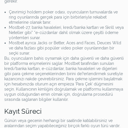
gerekir.
Çevrimiçi holdem poker odası, oyuncuların turnuvalarda ve
ring oyunlarında gerçek para için birbirleriyle rekabet
etmelerine olanak tanır.
Mostbet-27, banka havaleleri, kredi/banka kartları ve Skrill veya
Neteller gibi” “e-cüzdanlar dahil olmak üzere çeşitli ödeme
yöntemleri sunar.
Mostbet ayrıca Jacks or Better, Aces and Faces, Deuces Wild
ve daha fazlası gibi popüler video poker oyunlarından bir
seçki sunar.
Bu, oyuncuların bahis oynamak için daha güvenli ve daha güvenli
bir platforma erişmelerini sağlar. Mostbet tarafından sunulan
kredi/banka kartları, e-cüzdanlar, banka havaleleri ve diğerleri
gibi para çekme seçeneklerinden birini de?erlendirmek suretiyle
kazancınızı nakde çevirebilirsiniz. Para çekme işlemini başlatmak
için hesabınızda oturum açın empieza ‘Para Çek’ düğmesini
seçin. Kullanıcının kimliğini doğrulamak ve platformu kullanmaya
uygun olduğundan emin olmak için, doğrulama prosedürü
sırasında sağlanan bilgiler kullanılır.
Kayıt Süreci
Günün veya gecenin herhangi bir saatinde katılabilirsiniz ve
aralarından seçim yapabileceğiniz birçok farklı oyun türü vardır.