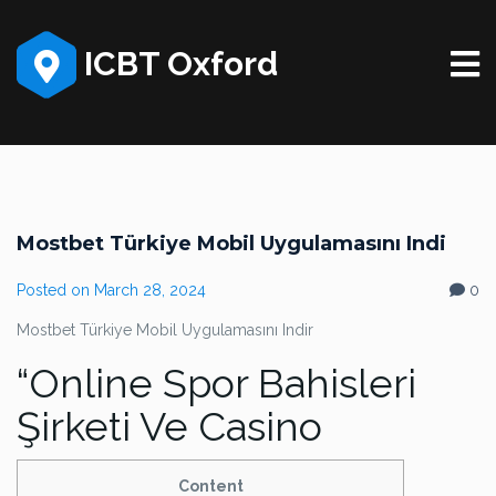
ICBT Oxford
Mostbet Türkiye Mobil Uygulamasını Indi
Posted on
March 28, 2024
0
Mostbet Türkiye Mobil Uygulamasını Indir
“Online Spor Bahisleri
Şirketi Ve Casino
Content