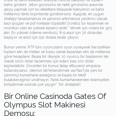
Kredi ve Bahis etiketleri sırasıyla mevcut bakiyeyi ve toplam
bahsi gösterir. Jeton görünümü ile nakit görünümü arasında
geçiş yapmak için bu etiketlere tıklayarak bakiyenizi ve bahis
miktarınızı farklı biçimlerde görebilirsiniz. Aşağıda, en uygun
stratejiyi tasarlamanıza ve şansınızı artırmanıza yardımcı olacak
bazı ipuçları ve püf noktaları topladık! Ücretsiz tur kazanmak ve
mümkün olan en yüksek kazancı elde” “etmek için onlara bir göz
atın. En yüksek ödeme sembolü; 8-9 arazi için 30 dolardan
başlıyor ve arazi için 150 dolara kadar çıkıyor.
Bunun yerine, RTP tüm oyuncuların oyun oynayarak harcadıkları
toplam afin de miktarı ve toplu olarak kazanılan afin de miktarına
göre hesaplanır. Başka bir deyişle, 10 oyuncu bir başkasının kâr
olarak 1000 dolar kazanması için adam başı 100 dolar
kaybedebilir. Önceden bir bonus talep ettiyseniz empieza
kullandıysanız, sitemizi de?erlendirmek vas?tas?yla yeni bir
çevrimiçi kumarhane aradığınızı ve başka bir teklif
bulabileceğinizi unutmayın. Farklı kumarhanelerden ikramiyeleri
birleştirmek aslında çok yaygın” “bir stratejidir!
Bir Online Casinoda Gates Of
Olympus Slot Makinesi
Demosu: