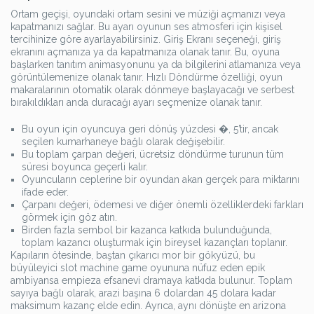
Ortam geçişi, oyundaki ortam sesini ve müziği açmanızı veya
kapatmanızı sağlar. Bu ayarı oyunun ses atmosferi için kişisel
tercihinize göre ayarlayabilirsiniz. Giriş Ekranı seçeneği, giriş
ekranını açmanıza ya da kapatmanıza olanak tanır. Bu, oyuna
başlarken tanıtım animasyonunu ya da bilgilerini atlamanıza veya
görüntülemenize olanak tanır. Hızlı Döndürme özelliği, oyun
makaralarının otomatik olarak dönmeye başlayacağı ve serbest
bırakıldıkları anda duracağı ayarı seçmenize olanak tanır.
Bu oyun için oyuncuya geri dönüş yüzdesi �, 5’tir, ancak
seçilen kumarhaneye bağlı olarak değişebilir.
Bu toplam çarpan değeri, ücretsiz döndürme turunun tüm
süresi boyunca geçerli kalır.
Oyuncuların ceplerine bir oyundan akan gerçek para miktarını
ifade eder.
Çarpanı değeri, ödemesi ve diğer önemli özelliklerdeki farkları
görmek için göz atın.
Birden fazla sembol bir kazanca katkıda bulunduğunda,
toplam kazancı oluşturmak için bireysel kazançları toplanır.
Kapıların ötesinde, baştan çıkarıcı mor bir gökyüzü, bu
büyüleyici slot machine game oyununa nüfuz eden epik
ambiyansa empieza efsanevi dramaya katkıda bulunur. Toplam
sayıya bağlı olarak, arazi başına 6 dolardan 45 dolara kadar
maksimum kazanç elde edin. Ayrıca, aynı dönüşte en arizona