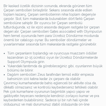
Bir kaskad özellik dizisinin sonunda, ekranda görünen tüm
Çarpan sembolleri birleştirilir. Sekans sırasında elde edilen
toplam kazanç, Çarpan sembollerinin nihai toplam değeriyle
çarpılır. Slot, tüm makaralarda bulunabilen dört farklı Çarpan
sembolüne sahiptir. Bir oyuncu bir Çarpan sembolü
tutturduğunda, x2 ile x500 arasında değişen rastgele bir çarpan
değeri alır. Çarpan sembolleri Gates associated with Olympus’un
hem temel oyununda hem para Ücretsiz Döndürme modunda
önemli bir catalogo oynar. Bu semboller döndürmeler ve
yuvarlanmalar sırasında tüm makaralarda rastgele görünebilir.
Tüm çarpanların toplandığı ve oyuncuya muazzam ödüller
kazandıran 12-15 ücretsiz oyun ile Ücretsiz Döndürmelerde
Support Olympus’a girin.
Yukarıdaki tanıtımda da görebileceğiniz gibi, oyunlarının büyük
bölümü ile bilinir.
Dağılım sembolleri Zeus tarafından temsil edilir empieza
bahsinizin 100 katına kadar 2x çarpanı da olabilir.
Çevrimiçi kumarhanelerde bahis eğlenceli bir aktivite olsa da,
dikkatli olmazsanız ve kontrolü kaybederseniz tehlikeli olabilir.
Pek çok kumarhane oyununun bağımlılık yapıcı yapısı ve
galibiyetin heyecanı nedeniyle kendinizi zorlayıcı kumar ve pra
kaybederken bulabilirsiniz. Sadece iyi bir ruh hali içinde
olduğunuz ve mali durumunuz stabil olduğunda on-line