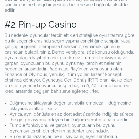
silindirlerin herhangi bir yerinde belirmesine bağlı olarak elde
edilir.
#2 Pin-up Casino
Bu nedenle, oyuncular tercih ettikleri strateji ve oyun tarzına göre
bu iki seçenek arasında seçim yapma esnekliğine sahiptir. Nasıl
çalıştığını görebilir empieza hazırsanız, oynamak için en iyi
casinoları bulabilirsiniz. Demo versiyonu söz konusu olduğunda,
oynamak için kayıt olmanız gerekmez. Tumble fonksiyonu ve
çarpan, oyuncuların bu oyunu oynamayı tercih etmelerinin
nedenleri arasındadır. Pragmatic Play’in en yeni oyunu olan
Entrance of Olympus, yenilikçi “tüm yolları kazan” konsepti
etrafında dönüyor. Oyuncuya Geri Dönüş (RTP) oranı �, 50 olan
bu slot oyununda oyuncular spin başına 0, 20 ila one hundred
kredi arasında değişen bahislerle eğlenebilirler.
Düğmesine tıklayarak değeri artırabilir empieza – düğmesine
tıklayarak azaltabilirsiniz.
Ayrıca, aynı dönüşte en az dört adet üzerinde indiğiniz sürece
the girl pozisyonu ödeyen bir Dağılım sembolü para vardır.
Tumble fonksiyonu ve çarpan, oyuncuların bu oyunu
oynamayı tercih etmelerinin nedenleri arasındadır.
Bu oyunda kazançlar, belirli sayıda eşleşen sembolün