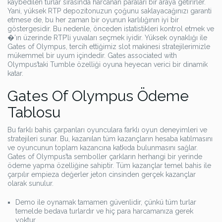
kaybedilen turlar sırasında harcanan paraları bir araya getirirler.
Yani, yüksek RTP depozitonuzun çoğunu saklayacağınızı garanti
etmese de, bu her zaman bir oyunun karlılığının iyi bir
göstergesidir. Bu nedenle, önceden istatistikleri kontrol etmek ve
�’ın üzerinde RTP’li yuvaları seçmek iyidir. Yüksek oynaklığı ile
Gates of Olympus, tercih ettiğimiz slot makinesi stratejilerimizle
mükemmel bir uyum içindedir. Gates associated with
Olympus’taki Tumble özelliği oyuna heyecan verici bir dinamik
katar.
Gates Of Olympus Ödeme
Tablosu
Bu farklı bahis çarpanları oyunculara farklı oyun deneyimleri ve
stratejileri sunar. Bu, kazanılan tüm kazançların hesaba katılmasını
ve oyuncunun toplam kazancına katkıda bulunmasını sağlar.
Gates of Olympus’ta semboller çarkların herhangi bir yerinde
ödeme yapma özelliğine sahiptir. Tüm kazançlar temel bahis ile
çarpılır empieza değerler jeton cinsinden gerçek kazançlar
olarak sunulur.
Demo ile oynamak tamamen güvenlidir, çünkü tüm turlar
temelde bedava turlardır ve hiç para harcamanıza gerek
yoktur.