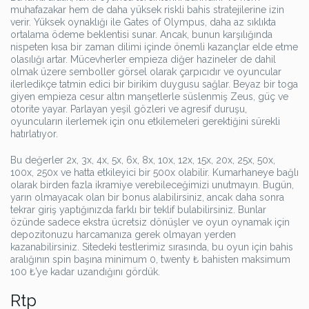
muhafazakar hem de daha yüksek riskli bahis stratejilerine izin
verir. Yüksek oynaklığı ile Gates of Olympus, daha az sıklıkta
ortalama ödeme beklentisi sunar. Ancak, bunun karşılığında
nispeten kısa bir zaman dilimi içinde önemli kazançlar elde etme
olasılığı artar. Mücevherler empieza diğer hazineler de dahil
olmak üzere semboller görsel olarak çarpıcıdır ve oyuncular
ilerledikçe tatmin edici bir birikim duygusu sağlar. Beyaz bir toga
giyen empieza cesur altın manşetlerle süslenmiş Zeus, güç ve
otorite yayar. Parlayan yeşil gözleri ve agresif duruşu,
oyuncuların ilerlemek için onu etkilemeleri gerektiğini sürekli
hatırlatıyor.
Bu değerler 2x, 3x, 4x, 5x, 6x, 8x, 10x, 12x, 15x, 20x, 25x, 50x,
100x, 250x ve hatta etkileyici bir 500x olabilir. Kumarhaneye bağlı
olarak birden fazla ikramiye verebileceğimizi unutmayın. Bugün,
yarın olmayacak olan bir bonus alabilirsiniz, ancak daha sonra
tekrar giriş yaptığınızda farklı bir teklif bulabilirsiniz. Bunlar
özünde sadece ekstra ücretsiz dönüşler ve oyun oynamak için
depozitonuzu harcamanıza gerek olmayan yerden
kazanabilirsiniz. Sitedeki testlerimiz sırasında, bu oyun için bahis
aralığının spin başına minimum 0, twenty ₺ bahisten maksimum
100 ₺’ye kadar uzandığını gördük.
Rtp