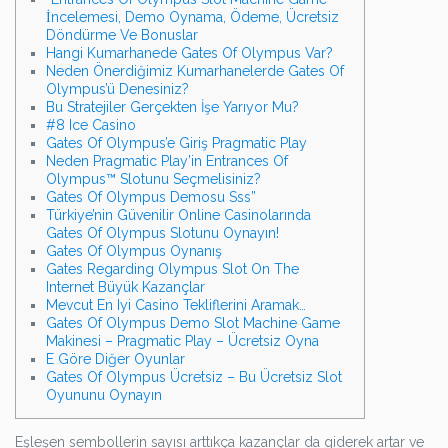
İncelemesi, Demo Oynama, Ödeme, Ücretsiz
Döndürme Ve Bonuslar
Hangi Kumarhanede Gates Of Olympus Var?
Neden Önerdiğimiz Kumarhanelerde Gates Of
Olympus’ü Denesiniz?
Bu Stratejiler Gerçekten İşe Yarıyor Mu?
#8 Ice Casino
Gates Of Olympus’e Giriş Pragmatic Play
Neden Pragmatic Play’in Entrances Of
Olympus™ Slotunu Seçmelisiniz?
Gates Of Olympus Demosu Sss”
Türkiye’nin Güvenilir Online Casinolarında
Gates Of Olympus Slotunu Oynayın!
Gates Of Olympus Oynanış
Gates Regarding Olympus Slot On The
Internet Büyük Kazançlar
Mevcut En Iyi Casino Tekliflerini Aramak…
Gates Of Olympus Demo Slot Machine Game
Makinesi – Pragmatic Play – Ücretsiz Oyna
E Göre Diğer Oyunlar
Gates Of Olympus Ücretsiz – Bu Ücretsiz Slot
Oyununu Oynayın
Eşleşen sembollerin sayısı arttıkça kazançlar da giderek artar ve