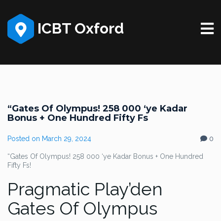
ICBT Oxford
“Gates Of Olympus! 258 000 ‘ye Kadar
Bonus + One Hundred Fifty Fs
Posted on
March 29, 2024
0
“Gates Of Olympus! 258 000 ‘ye Kadar Bonus + One Hundred
Fifty Fs!
Pragmatic Play’den
Gates Of Olympus