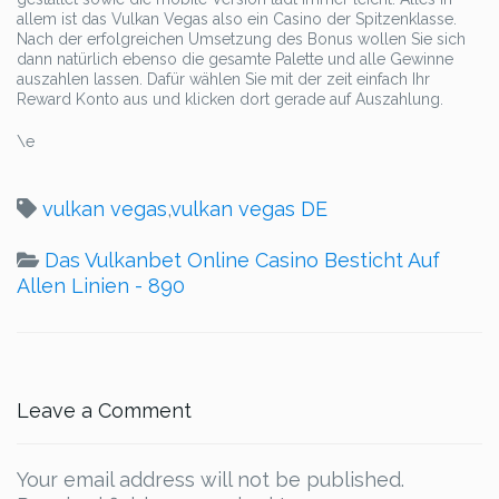
allem ist das Vulkan Vegas also ein Casino der Spitzenklasse.
Nach der erfolgreichen Umsetzung des Bonus wollen Sie sich
dann natürlich ebenso die gesamte Palette und alle Gewinne
auszahlen lassen. Dafür wählen Sie mit der zeit einfach Ihr
Reward Konto aus und klicken dort gerade auf Auszahlung.
\e
vulkan vegas
,
vulkan vegas DE
Das Vulkanbet Online Casino Besticht Auf
Allen Linien - 890
Leave a Comment
Your email address will not be published.