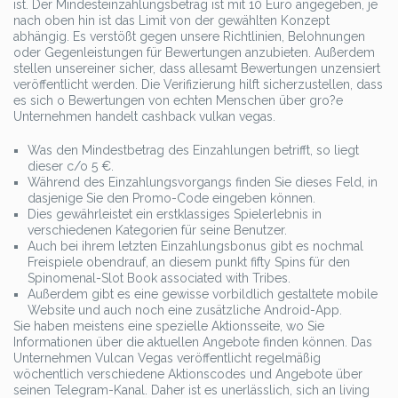
ist. Der Mindesteinzahlungsbetrag ist mit 10 Euro angegeben, je
nach oben hin ist das Limit von der gewählten Konzept
abhängig. Es verstößt gegen unsere Richtlinien, Belohnungen
oder Gegenleistungen für Bewertungen anzubieten. Außerdem
stellen unsereiner sicher, dass allesamt Bewertungen unzensiert
veröffentlicht werden. Die Verifizierung hilft sicherzustellen, dass
es sich o Bewertungen von echten Menschen über gro?e
Unternehmen handelt cashback vulkan vegas.
Was den Mindestbetrag des Einzahlungen betrifft, so liegt
dieser c/o 5 €.
Während des Einzahlungsvorgangs finden Sie dieses Feld, in
dasjenige Sie den Promo-Code eingeben können.
Dies gewährleistet ein erstklassiges Spielerlebnis in
verschiedenen Kategorien für seine Benutzer.
Auch bei ihrem letzten Einzahlungsbonus gibt es nochmal
Freispiele obendrauf, an diesem punkt fifty Spins für den
Spinomenal-Slot Book associated with Tribes.
Außerdem gibt es eine gewisse vorbildlich gestaltete mobile
Website und auch noch eine zusätzliche Android-App.
Sie haben meistens eine spezielle Aktionsseite, wo Sie
Informationen über die aktuellen Angebote finden können. Das
Unternehmen Vulcan Vegas veröffentlicht regelmäßig
wöchentlich verschiedene Aktionscodes und Angebote über
seinen Telegram-Kanal. Daher ist es unerlässlich, sich an living