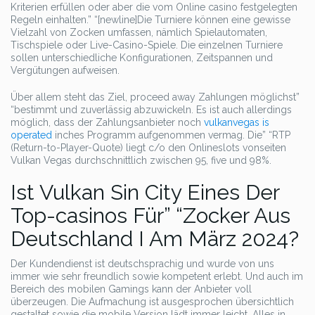
Kriterien erfüllen oder aber die vom Online casino festgelegten
Regeln einhalten.” “[newline]Die Turniere können eine gewisse
Vielzahl von Zocken umfassen, nämlich Spielautomaten,
Tischspiele oder Live-Casino-Spiele. Die einzelnen Turniere
sollen unterschiedliche Konfigurationen, Zeitspannen und
Vergütungen aufweisen.
Über allem steht das Ziel, proceed away Zahlungen möglichst”
“bestimmt und zuverlässig abzuwickeln. Es ist auch allerdings
möglich, dass der Zahlungsanbieter noch
vulkanvegas is
operated
inches Programm aufgenommen vermag. Die” “RTP
(Return-to-Player-Quote) liegt c/o den Onlineslots vonseiten
Vulkan Vegas durchschnittlich zwischen 95, five und 98%.
Ist Vulkan Sin City Eines Der
Top-casinos Für” “Zocker Aus
Deutschland I Am März 2024?
Der Kundendienst ist deutschsprachig und wurde von uns
immer wie sehr freundlich sowie kompetent erlebt. Und auch im
Bereich des mobilen Gamings kann der Anbieter voll
überzeugen. Die Aufmachung ist ausgesprochen übersichtlich
gestaltet sowie die mobile Version lädt immer leicht. Alles in