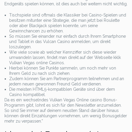
Endgeräts spielen können, ist dies auch bei weitem nicht wichtig.
Tischspiele sind oftmals die Klassiker bei Casino-Spielen und
besitzen mitunter eine Strategie, die man jetzt bei Roulette
oder aber Blackjack spielen koennte, um seine
Gewinnchancen zu erhöhen.
So müssen Sie einander nur einfach durch Ihrem Smartphone
und Tablet in das Vulcan Casino anmelden, um direkt
loszulegen.
Wie viele sowie ab welcher Kennziffer sich diese wieder
umwandeln lassen, findet man direkt auf der Webseite kklk
Vulkan Vegas online Casinos.
Hierbei können Sie Punkte sammeln, um noch mehr von
Ihrem Geld zu nach sich ziehen.
Zudem können Sie am Partnerprogramm teilnehmen und an
jedem neuen gewonnen Freund Geld verdienen.
Die meisten HTML5-kompatiblen Geräte sind über dem
Casino kompatibel.
Da es ein wechselndes Vulkan Vegas Online casino Bonus-
Programm gibt, lohnt es sich für den Newsletter anzumelden.
So sind Sie immer auf deinem neusten Stand darüber hinaus
können direkt Einzahlungen vornehmen, um wenig Bonusgelder
mehr zu verpassen.”