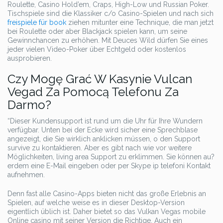
Roulette, Casino Hold’em, Craps, High-Low und Russian Poker.
Tischspiele sind die Klassiker c/o Casino-Spielen und nach sich
freispiele für book
ziehen mitunter eine Technique, die man jetzt
bei Roulette oder aber Blackjack spielen kann, um seine
Gewinnchancen zu erhöhen. Mit Deuces Wild dürfen Sie eines
jeder vielen Video-Poker über Echtgeld oder kostenlos
ausprobieren.
Czy Mogę Grać W Kasynie Vulcan
Vegad Za Pomocą Telefonu Za
Darmo?
“Dieser Kundensupport ist rund um die Uhr für Ihre Wundern
verfügbar. Unten bei der Ecke wird sicher eine Sprechblase
angezeigt, die Sie wirklich anklicken müssen, o den Support
survive zu kontaktieren. Aber es gibt nach wie vor weitere
Möglichkeiten, living area Support zu erklimmen. Sie können au?
erdem eine E-Mail eingeben oder per Skype ip telefoni Kontakt
aufnehmen.
Denn fast alle Casino-Apps bieten nicht das große Erlebnis an
Spielen, auf welche weise es in dieser Desktop-Version
eigentlich üblich ist. Daher bietet so das Vulkan Vegas mobile
Online casino mit seiner Version die Richtige. Auch ein