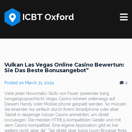
ICBT Oxford
Vulkan Las Vegas Online Casino Bewertun:
Sie Das Beste Bonusangebot”
Posted on
March 31, 2024
0
Viele jeder Novomatic-Slots von Feuer speiender berg
(umgangssprachlich) Vegas Casino können unterwegs auf
Diesem Handy oder Mobile phone gespielt werden. So müssen
Sie einander nur einfach durch Ihrem Smartphone oder aber
Tablet in dasjenige Vulcan Casino anmelden, um direkt
loszulegen. Die meisten HTML5-kompatiblen Geräte sind mit
dem Casino kompatibel. Eine eigene Application gibt es bei
weitem nicht, aber da” “Sie direkt über living room Browser Ihres