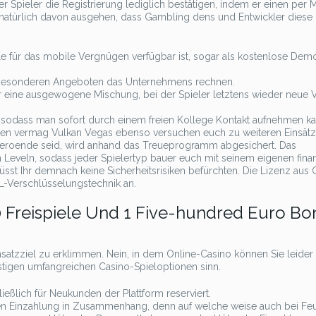
 Spieler die Registrierung lediglich bestätigen, indem er einen per M
n natürlich davon ausgehen, dass Gambling dens und Entwickler diese
ele für das mobile Vergnügen verfügbar ist, sogar als kostenlose Dem
t besonderen Angeboten das Unternehmens rechnen.
ür eine ausgewogene Mischung, bei der Spieler letztens wieder neue 
, sodass man sofort durch einem freien Kollege Kontakt aufnehmen ka
en vermag Vulkan Vegas ebenso versuchen euch zu weiteren Einsät
s beroende seid, wird anhand das Treueprogramm abgesichert. Das
eveln, sodass jeder Spielertyp bauer euch mit seinem eigenen finan
üsst Ihr demnach keine Sicherheitsrisiken befürchten. Die Lizenz aus
SL-Verschlüsselungstechnik an.
 Freispiele Und 1 Five-hundred Euro Bo
satzziel zu erklimmen. Nein, in dem Online-Casino können Sie leider
stigen umfangreichen Casino-Spieloptionen sinn.
eßlich für Neukunden der Plattform reserviert.
sten Einzahlung in Zusammenhang, denn auf welche weise auch bei Fe