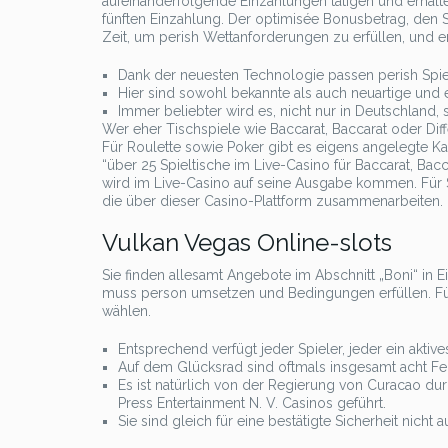
aufeinanderfolgende Einzahlungen tätigen und erhalt
fünften Einzahlung. Der optimisée Bonusbetrag, den
Zeit, um perish Wettanforderungen zu erfüllen, und e
Dank der neuesten Technologie passen perish Spie
Hier sind sowohl bekannte als auch neuartige und e
Immer beliebter wird es, nicht nur in Deutschland
Wer eher Tischspiele wie Baccarat, Baccarat oder Dif
Für Roulette sowie Poker gibt es eigens angelegte Ka
“über 25 Spieltische im Live-Casino für Baccarat, Bac
wird im Live-Casino auf seine Ausgabe kommen. Für Ser
die über dieser Casino-Plattform zusammenarbeiten.
Vulkan Vegas Online-slots
Sie finden allesamt Angebote im Abschnitt „Boni“ in E
muss person umsetzen und Bedingungen erfüllen. Fü
wählen.
Entsprechend verfügt jeder Spieler, jeder ein aktiv
Auf dem Glücksrad sind oftmals insgesamt acht Fe
Es ist natürlich von der Regierung von Curacao dur
Press Entertainment N. V. Casinos geführt.
Sie sind gleich für eine bestätigte Sicherheit nicht 