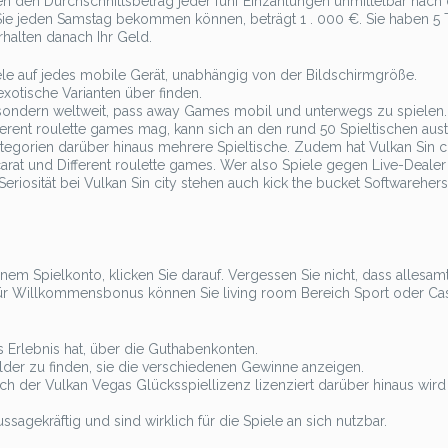
en den Durchschnittsbetrag jeder fünf Einzahlungen unmittelbar nach 
 Sie jeden Samstag bekommen können, beträgt 1 . 000 €. Sie haben 5
rhalten danach Ihr Geld.
le auf jedes mobile Gerät, unabhängig von der Bildschirmgröße.
xotische Varianten über finden.
, sondern weltweit, pass away Games mobil und unterwegs zu spielen.
ferent roulette games mag, kann sich an den rund 50 Spieltischen aus
tegorien darüber hinaus mehrere Spieltische. Zudem hat Vulkan Sin ci
carat und Different roulette games. Wer also Spiele gegen Live-Deale
iosität bei Vulkan Sin city stehen auch kick the bucket Softwareherst
inem Spielkonto, klicken Sie darauf. Vergessen Sie nicht, dass allesam
r Willkommensbonus können Sie living room Bereich Sport oder Ca
es Erlebnis hat, über die Guthabenkonten.
lder zu finden, sie die verschiedenen Gewinne anzeigen.
ch der Vulkan Vegas Glücksspiellizenz lizenziert darüber hinaus wird
aussagekräftig und sind wirklich für die Spiele an sich nutzbar.