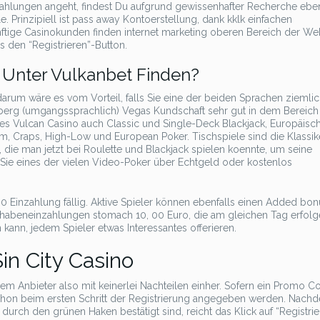
 Zahlungen angeht, findest Du aufgrund gewissenhafter Recherche eb
e. Prinzipiell ist pass away Kontoerstellung, dank kklk einfachen
nftige Casinokunden finden internet marketing oberen Bereich der We
 den “Registrieren”-Button.
Unter Vulkanbet Finden?
 darum wäre es vom Vorteil, falls Sie eine der beiden Sprachen ziemli
er berg (umgangssprachlich) Vegas Kundschaft sehr gut in dem Bereich
ses Vulcan Casino auch Classic und Single-Deck Blackjack, Europäisc
, Craps, High-Low und European Poker. Tischspiele sind die Klassik
 die man jetzt bei Roulette und Blackjack spielen koennte, um seine
ie eines der vielen Video-Poker über Echtgeld oder kostenlos
0 Einzahlung fällig. Aktive Spieler können ebenfalls einen Added bon
uthabeneinzahlungen stomach 10, 00 Euro, die am gleichen Tag erfol
nn, jedem Spieler etwas Interessantes offerieren.
in City Casino
Anbieter also mit keinerlei Nachteilen einher. Sofern ein Promo 
chon beim ersten Schritt der Registrierung angegeben werden. Nachd
urch den grünen Haken bestätigt sind, reicht das Klick auf “Registrie