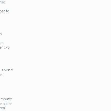
enso
bseite
ch
hes
er c/o
us von 2
gen
Computer
em alle
ren”