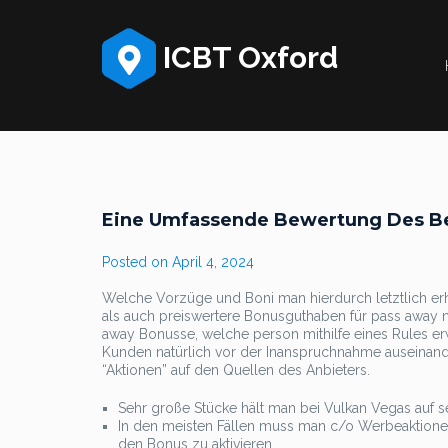
ICBT Oxford
Eine Umfassende Bewertung Des Be
Posted on
April 4, 2024
Welche Vorzüge und Boni man hierdurch letztlich erh
als auch preiswertere Bonusguthaben für pass away
away Bonusse, welche person mithilfe eines Rules erwi
Kunden natürlich vor der Inanspruchnahme auseinan
“Aktionen” auf den Quellen des Anbieters.
Sehr große Stücke hält man bei Vulkan Vegas auf se
In den meisten Fällen muss man c/o Werbeaktion
den Bonus zu aktivieren.