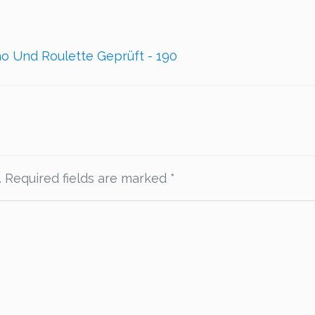
ino Und Roulette Geprüft - 190
.
Required fields are marked
*