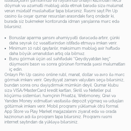
İstifadəçilərin şərhlərində və rəylərində onlayn kazinoları necə
döymək və əzəmətli məbləğ əldə etmək barədə sizə məlumat
verən müxtəlif məsləhətlər tapa bilərsiniz. Rəsmi sayt Pin Up
casino ilə oxşar qumar resursları arasındakı fərq ondadır ki,
burada siz bukmeker kontorunda idman yarışlarına mərc edə
bilərsiniz.
Bonuslar aparma şansını əhəmiyyətli dərəcədə artırır, çünki
daha seyrək öz vəsaitlərindən istifadə etməyə imkan verir.
Minimum 10 rubl qaytarılır, maksimum məbləğ axir həftədə
daha böyük əmanətdən artıq ola bilməz.
Bunu görmək üçün əsl səhifədəki “Qeydiyyatdan keç”
düyməsini basın və sonra görünən formada şəxsi məlumatları
iç edin.
Onlayn Pin Up casino online rubl, manat, dollar və avro ilə mərc
görmək imkanı verir. Qeydiyyat zamanı valyutanı seçə bilərsiniz,
bundan sonra onu dəyişdirmək mümkün deyil. Qumar klubu
sizə VISA/MasterCard kredit kartları, Skrill və Neteller pul
köçürmə sistemləri, həmçinin Privat24, Webmoney, Qiwi və
Yandex Money xidmətləri vasitəsilə depozit yiğmaq və uduşları
götürmək imkanı verir. Mobil proqramı yükləmək ötrü formal
App Store və Play Market mağazalarını ziyarət edə və orada
kazinonun adı ilə proqram tapa bilərsiniz. Proqramı rəsmi
internet saytından da yükləyə bilərsiniz.