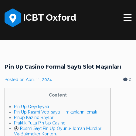
ICBT Oxford
Pin Up Casino Formal Saytı Slot Maşınları
Posted on
April 11, 2024
0
Content
Pin Up Qeydiyyatı
Pin Up Rəsmi Veb-saytı – Imkanların Icmalı
Pinup Kazino Rəyləri
Praktik Pulla Pin Up Casino
Rəsmi Sayt Pin Up Oyunu- Idman Mərcləri
Və Bukmeker Kontoru