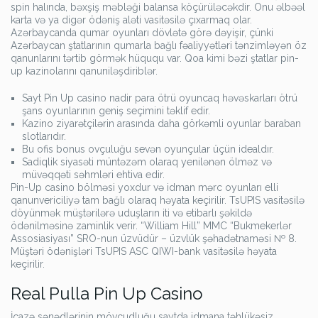
spin halında, bəxşiş məbləği balansa köçürüləcəkdir. Onu əlbəəl
karta və ya digər ödəniş aləti vasitəsilə çıxarmaq olar.
Azərbaycanda qumar oyunları dövlətə görə dəyişir, çünki
Azərbaycan ştatlarının qumarla bağlı fəaliyyətləri tənzimləyən öz
qanunlarını tərtib görmək hüququ var. Qoa kimi bəzi ştatlar pin-
up kazinolarını qanuniləşdiriblər.
Sayt Pin Up casino nadir para ötrü oyuncaq həvəskarları ötrü
şans oyunlarının geniş seçimini təklif edir.
Kazino ziyarətçilərin arasında daha görkəmli oyunlar baraban
slotlarıdır.
Bu ofis bonus ovçuluğu sevən oyunçular üçün idealdır.
Sadiqlik siyasəti müntəzəm olaraq yenilənən ölməz və
müvəqqəti səhmləri ehtiva edir.
Pin-Up casino bölməsi yoxdur və idman mərc oyunları elli
qanunvericiliyə tam bağlı olaraq həyata keçirilir. TsUPIS vasitəsilə
döyünmək müştərilərə uduşların iti və etibarlı şəkildə
ödənilməsinə zaminlik verir. “William Hill” MMC “Bukmekerlər
Assosiasiyası” SRO-nun üzvüdür – üzvlük şəhadətnaməsi № 8.
Müştəri ödənişləri TsUPIS ASC QIWI-bank vasitəsilə həyata
keçirilir.
Real Pulla Pin Up Casino
İcazə sənədlərinin mövcudluğu saytda idmana təhlükəsiz