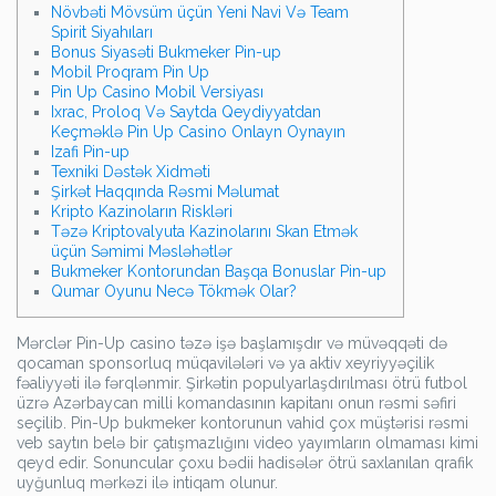
Növbəti Mövsüm üçün Yeni Navi Və Team
Spirit Siyahıları
Bonus Siyasəti Bukmeker Pin-up
Mobil Proqram Pin Up
Pin Up Casino Mobil Versiyası
Ixrac, Proloq Və Saytda Qeydiyyatdan
Keçməklə Pin Up Casino Onlayn Oynayın
Izafi Pin-up
Texniki Dəstək Xidməti
Şirkət Haqqında Rəsmi Məlumat
Kripto Kazinoların Riskləri
Təzə Kriptovalyuta Kazinolarını Skan Etmək
üçün Səmimi Məsləhətlər
Bukmeker Kontorundan Başqa Bonuslar Pin-up
Qumar Oyunu Necə Tökmək Olar?
Mərclər Pin-Up casino təzə işə başlamışdır və müvəqqəti də
qocaman sponsorluq müqavilələri və ya aktiv xeyriyyəçilik
fəaliyyəti ilə fərqlənmir. Şirkətin populyarlaşdırılması ötrü futbol
üzrə Azərbaycan milli komandasının kapitanı onun rəsmi səfiri
seçilib. Pin-Up bukmeker kontorunun vahid çox müştərisi rəsmi
veb saytın belə bir çatışmazlığını video yayımların olmaması kimi
qeyd edir. Sonuncular çoxu bədii hadisələr ötrü saxlanılan qrafik
uyğunluq mərkəzi ilə intiqam olunur.