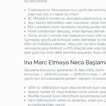
işə sala bilərlər.
Стабильность, безопасность и удобство исполь
азартных игр и ставок на спорт.
BC Mosbet in formal rus versiyasını axtarırsınızsa, sa
Xeyr, kazino elementləri olan mərclərlər, ixtiyar nor
Mərc şirkətinin rəsmi domeninə Azərbaycandan etdik
Mənfi cəhətlərdən danışsaq, onları tapmaq demək o
Sonra, ən azı 3 əmsalı olan hadisələrə mərc edin v
Gameplay qeydiyyat funksiyalı video kameralar ilə in
1Win də mübahisə edilməsi. Artıq sizin də 1Win Aviato
vеrsiyаsınа girişi Аndrоid və IОS сihаzlаrındаn еdə bilə
lakin gəlin hər birini daha dərindən araşdıraq. Buna ö
Inə Mərc Etməyə Necə Başlam
Qarşılama bonusunu qazananlar ilk depozitdə 200%, n
Источник — 1WIN Источник — 1WIN Источник — 1W
удобство использования делают зеркало отличной 
1WIN öz istifadəçiləri üçün depozit etmək üçün oxşa
Əsasən, bunlar bir neçə kiçikdən sonra yüksək çar
Məxfilik Siyasəti Şəxsi rekvizitlərin qorunmasına zə
1Win istifadəçilərin vaxtını ən almamaq, onları ço
prosedurlarından yayınır.