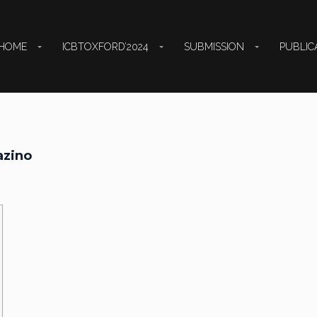
HOME
ICBTOXFORD’2024
SUBMISSION
PUBLIC
azino