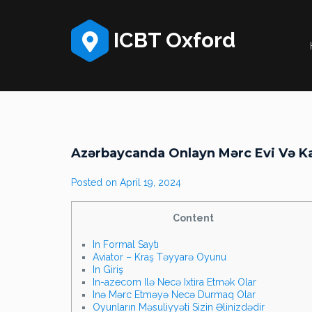
ICBT Oxford
Azərbaycanda Onlayn Mərc Evi Və K
Posted on
April 19, 2024
Content
In Formal Saytı
Aviator – Kraş Təyyarə Oyunu
In Giriş
In-azecom Ilə Necə Ixtira Etmək Olar
Inə Mərc Etməyə Necə Durmaq Olar
Oyunların Məsuliyyəti Sizin Əlinizdədir