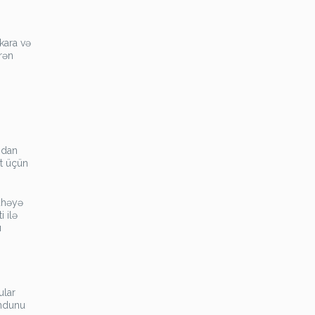
kara və
rən
ndan
at üçün
sahəyə
 ilə
ı
ular
undunu