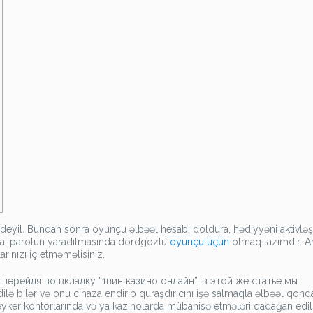
eyil. Bundan sonra oyunçu əlbəəl hesabı doldura, hədiyyəni aktivləş
qa, parolun yaradılmasında dördgözlü
oyunçu üçün
olmaq lazımdır. Ar
arınızı iç etməməlisiniz.
перейдя во вкладку “1вин казино онлайн”, в этой же статье мы
ə bilər və onu cihaza endirib quraşdırıcını işə salmaqla əlbəəl qon
yker kontorlarında və ya kazinolarda mübahisə etmələri qadağan edil