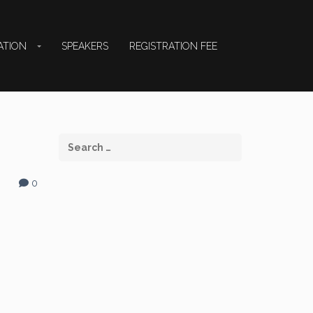
ATION
SPEAKERS
REGISTRATION FEE
0